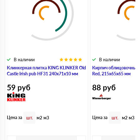
В наличии
В наличии
Клинкерная плитка KING KLINKER Old
Кирпич облицовочный 
Castle Irish pub HF31 240х71х10 мм
Red, 215х65х65 мм
59
руб
88
руб
Цена за
Цена за
шт.
м2
м3
шт.
м2
м3