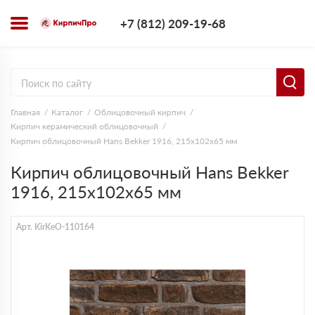
+7 (812) 209-1
+7 (812) 209-19-68
Заказать з
Главная
Каталог
Облицовочный кирпич
Кирпич керамический облицовочный
Кирпич облицовочный Hans Bekker 1916, 215х102х65 мм
Кирпич облицовочный Hans Bekker
1916, 215х102х65 мм
Арт. KirKeO-110164