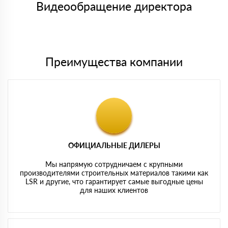
либо Вы забираете товар со склада самовывоза.
Видеообращение директора
Мы принимаем платежи с сайта по следующим банковским
картам
Преимущества компании
ОФИЦИАЛЬНЫЕ ДИЛЕРЫ
Мы напрямую сотрудничаем с крупными
производителями строительных материалов такими как
LSR и другие, что гарантирует самые выгодные цены
для наших клиентов