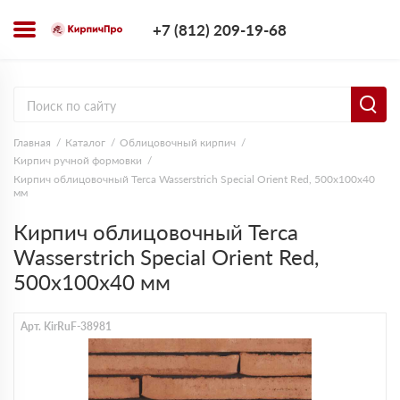
+7 (812) 209-1
+7 (812) 209-19-68
Заказать з
Главная
Каталог
Облицовочный кирпич
Кирпич ручной формовки
Кирпич облицовочный Terca Wasserstrich Special Orient Red, 500х100х40
мм
Кирпич облицовочный Terca
Wasserstrich Special Orient Red,
500х100х40 мм
Арт. KirRuF-38981