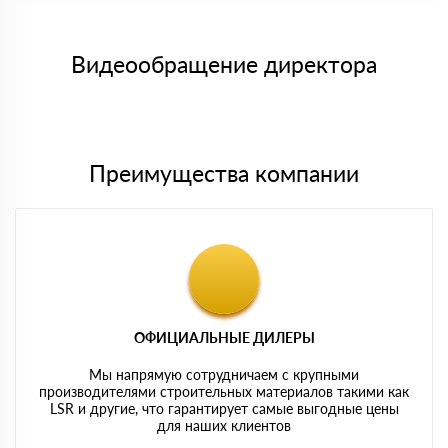
заказанного материала.
Менеджер отправит Вам счет, Вы проверяете номенклатуру
Номер карты (PAN) должен иметь не менее 15 и не более 19
товара, количество. После оплаты осуществляется доставка
символов
либо Вы забираете товар со склада самовывоза.
Видеообращение директора
Мы принимаем платежи с сайта по следующим банковским
картам
Преимущества компании
ОФИЦИАЛЬНЫЕ ДИЛЕРЫ
Мы напрямую сотрудничаем с крупными
производителями строительных материалов такими как
LSR и другие, что гарантирует самые выгодные цены
для наших клиентов