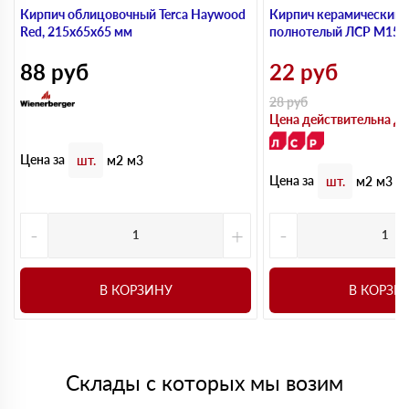
Кирпич облицовочный Terca Haywood
Кирпич керамический 
Red, 215х65х65 мм
полнотелый ЛСР М150,
88
руб
22
руб
28
руб
Цена действительна до
Цена за
шт.
м2
м3
Цена за
шт.
м2
м3
-
+
-
В КОРЗИНУ
В КОРЗИ
Склады с которых мы возим