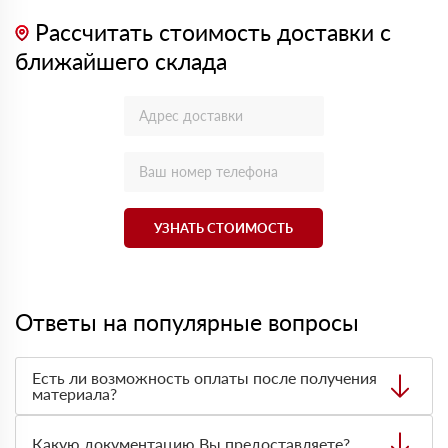
Рассчитать стоимость доставки с
ближайшего склада
УЗНАТЬ СТОИМОСТЬ
Ответы на популярные вопросы
Есть ли возможность оплаты после получения
материала?
Да. Самый распространенный способ оплаты у нас -
оплата по факту получения товара. При этом, если
Какую документацию Вы предоставляете?