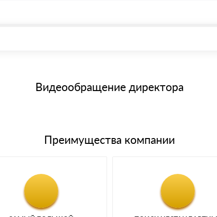
, возможна через системы электронных платежей.
иема материала после проверки качества и количества заказанног
15 и не более 19 символов
е номенклатуру товара, количество. После оплаты осуществляется 
щим банковским картам
Видеообращение директора
Преимущества компании