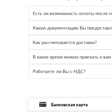
Есть ли возможность оплаты после 
Да. Самый распространенный способ оплаты у н
вправе от него отказаться.
Какую документацию Вы предоставл
С каждой товарной позицией мы предоставляем
Как рассчитывается доставка?
После оформления заявки с Вами свяжется пер
стоимости и сроков доставки, которые впослед
В какое время можно приехать к вам
Вы можете приехать к нам в офис по адресу: Са
Работаете ли Вы с НДС?
Да, мы работаем с НДС 20% — то есть на общ
Банковская карта