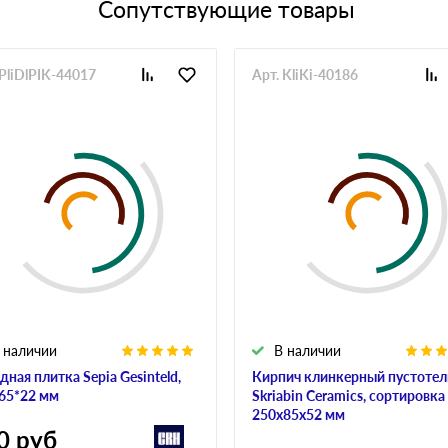
Сопутствующие товары
 PliDlPIK-44017
Арт. KliKi-40186
 наличии
В наличии
дная плитка Sepia Gesinteld,
Кирпич клинкерный пустоте
65*22 мм
Skriabin Ceramics, сортировка 
250х85х52 мм
0
руб