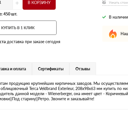
+
В КОРЗИНУ
Узнать стои
: 450 шт.
В наличии
КУПИТЬ В 1 КЛИК
Наш
ста
доставка при заказе сегодня
авка и оплата
Сертификаты
Отзывы
там продукцию крупнейших кирпичных заводов. Мы осуществляем 
облицовочный Terca Veldbrand Exterieur, 208х98х63 мм купить по н
дитель данной модели - Wienerberger, она имеет цвет - Коричневый
вки||Под старину||Ретро. Звоните и заказывайте!