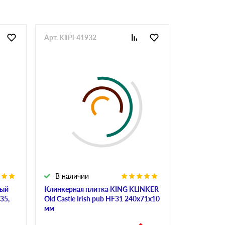
Арт. KliPl-41932
Арт. KirRu
В наличии
В налич
лый
Клинкерная плитка KING KLINKER
Кирпич обл
35,
Old Castle Irish pub HF31 240х71х10
Haywood Re
мм
88
руб