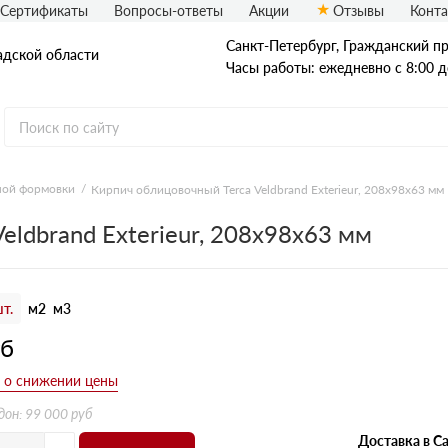
Сертификаты
Вопросы-ответы
Акции
Отзывы
Конт
Санкт-Петербург, Граждaнский пр-
адской области
Часы работы: ежедневно с 8:00 д
ной формовки
Кирпич облицовочный Terca Veldbrand Exterieur, 208х98х63 мм
Рядовой кирпич
eldbrand Exterieur, 208х98х63 мм
Полнотелый
Пустотелый
т.
м2
м3
уб
дон: 99 000 руб
Доставка в Са