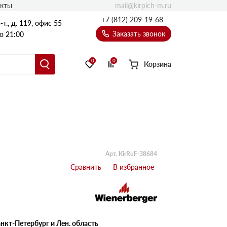
mail@kirpich-m.ru
акты
+7 (812) 209-19-68
т., д. 119, офис 55
Заказать звонок
о 21:00
0
0
Корзина
Арт. KirRuF-38684
нкт-Петербург и Лен. область