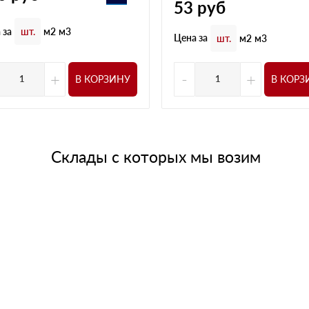
53
руб
 за
шт.
м2
м3
Цена за
шт.
м2
м3
+
-
+
В КОРЗИНУ
В КОРЗ
Склады с которых мы возим