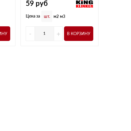
59
руб
Цена за
шт
Цена за
шт.
м2
м3
-
+
-
ИНУ
В КОРЗИНУ