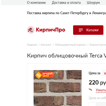
О компании
Доставка и оплата
Шоурум
Поставка кирпича по Санкт-Петербургу и Ленингр
Каталог
Перейти в каталог
Главная
Каталог
Облицовочный кирпич
Кирпич руч
Кирпич облицовочный Terca V
Строительный (рядовой) кирпич
Облицовочный (лицевой) кирпич
Керамический широкоформатный
блок
Цена за
ш
Фасадная плитка, камень, декор
Печной кирпич
220
р
Брусчатка и мощение
Кладочные смеси
Цена за под