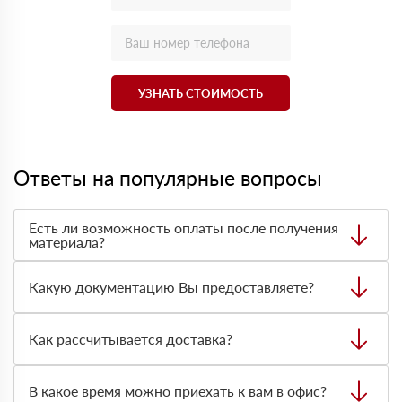
УЗНАТЬ СТОИМОСТЬ
Ответы на популярные вопросы
Есть ли возможность оплаты после получения
материала?
Да. Самый распространенный способ оплаты у нас -
оплата по факту получения товара. При этом, если
Какую документацию Вы предоставляете?
доставленный товар был ненадлежащего качества, то
Вы вправе от него отказаться.
С каждой товарной позицией мы предоставляем все
сертификаты и паспорта качества, а также товарно-
Как рассчитывается доставка?
транспортную накладную.
После оформления заявки с Вами свяжется
персональный менеджер для уточнения деталей заказа.
В какое время можно приехать к вам в офис?