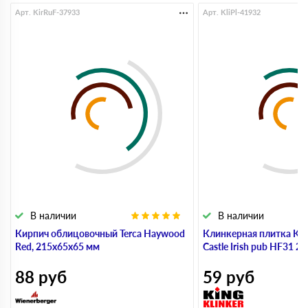
Арт. KirRuF-37933
Арт. KliPl-41932
В наличии
В наличии
Кирпич облицовочный Terca Haywood
Клинкерная плитка KI
Red, 215х65х65 мм
Castle Irish pub HF31 
88
руб
59
руб