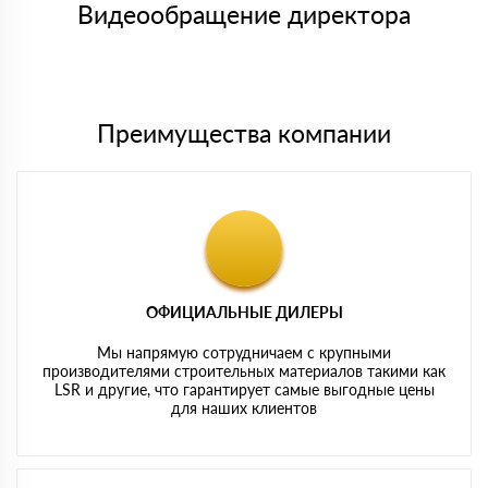
либо Вы забираете товар со склада самовывоза.
Видеообращение директора
Мы принимаем платежи с сайта по следующим банковским
картам
Преимущества компании
ОФИЦИАЛЬНЫЕ ДИЛЕРЫ
Мы напрямую сотрудничаем с крупными
производителями строительных материалов такими как
LSR и другие, что гарантирует самые выгодные цены
для наших клиентов