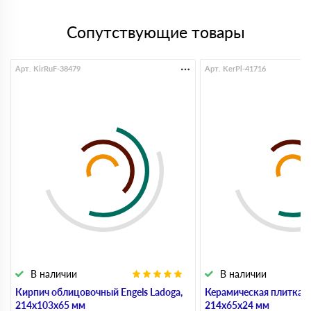
Сопутствующие товары
Арт. KirRuF-38479
Арт. KerPl-41716
В наличии
В наличии
Кирпич облицовочный Engels Ladoga,
Керамическая плитка 
214х103х65 мм
214х65х24 мм