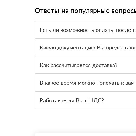
Ответы на популярные вопрос
Есть ли возможность оплаты после 
Да. Самый распространенный способ оплаты у н
вправе от него отказаться.
Какую документацию Вы предоставл
С каждой товарной позицией мы предоставляем
Как рассчитывается доставка?
После оформления заявки с Вами свяжется пер
стоимости и сроков доставки, которые впослед
В какое время можно приехать к вам
Вы можете приехать к нам в офис по адресу: Са
Работаете ли Вы с НДС?
Да, мы работаем с НДС 20% — то есть на общ