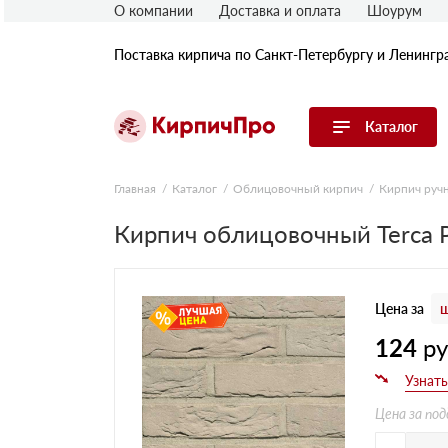
О компании
Доставка и оплата
Шоурум
Поставка кирпича по Санкт-Петербургу и Ленингр
Каталог
Перейти в каталог
Главная
Каталог
Облицовочный кирпич
Кирпич руч
Кирпич облицовочный Terca P
Строительный (рядовой) кирпич
Облицовочный (лицевой) кирпич
Керамический широкоформатный
блок
Цена за
ш
Фасадная плитка, камень, декор
Печной кирпич
124
р
Брусчатка и мощение
Кладочные смеси
Цена за под