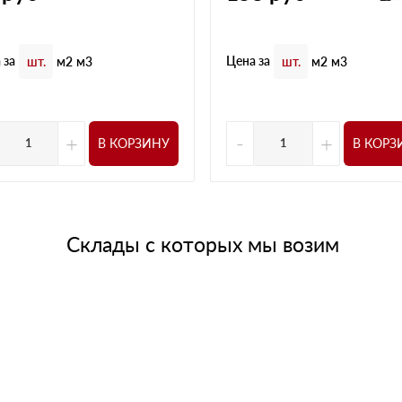
 за
Цена за
шт.
м2
м3
шт.
м2
м3
+
-
+
В КОРЗИНУ
В КОРЗ
Склады с которых мы возим