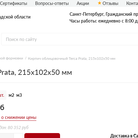
Сертификаты
Вопросы-ответы
Акции
Отзывы
Конт
Санкт-Петербург, Граждaнский пр-
адской области
Часы работы: ежедневно с 8:00 д
ной формовки
Кирпич облицовочный Terca Prata, 215х102х50 мм
Рядовой кирпич
rata, 215х102х50 мм
Полнотелый
Пустотелый
т.
м2
м3
уб
дон: 80 352 руб
Доставка в Са