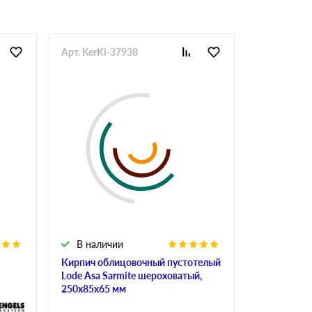
Арт. KerKi-37938
Арт. StrKi-
В наличии
В налич
Кирпич облицовочный пустотелый
Кирпич ке
Lode Asa Sarmite шероховатый,
строитель
250х85х65 мм
М150, 250х