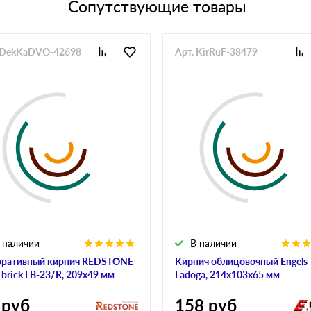
Сопутствующие товары
 DekKaDVO-42698
Арт. KirRuF-38479
 наличии
В наличии
ративный кирпич REDSTONE
Кирпич облицовочный Engels
t brick LB-23/R, 209х49 мм
Ladoga, 214х103х65 мм
руб
158
руб