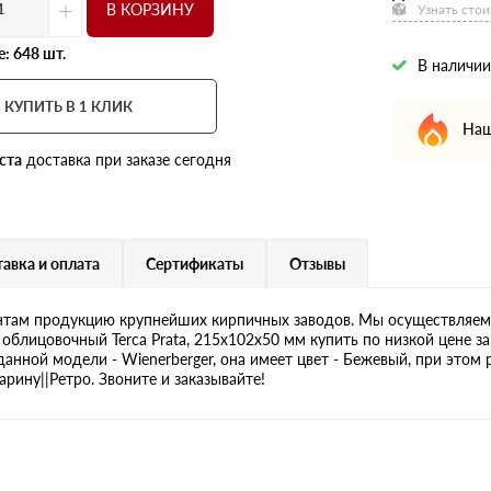
+
В КОРЗИНУ
Узнать стои
: 648 шт.
В наличии
КУПИТЬ В 1 КЛИК
Наш
ста
доставка при заказе сегодня
авка и оплата
Сертификаты
Отзывы
там продукцию крупнейших кирпичных заводов. Мы осуществляем 
облицовочный Terca Prata, 215х102х50 мм купить по низкой цене з
данной модели - Wienerberger, она имеет цвет - Бежевый, при этом
рину||Ретро. Звоните и заказывайте!