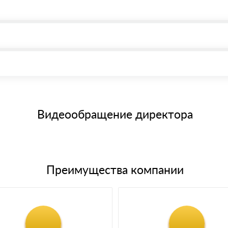
, возможна через системы электронных платежей.
иема материала после проверки качества и количества заказанног
15 и не более 19 символов
е номенклатуру товара, количество. После оплаты осуществляется 
щим банковским картам
Видеообращение директора
Преимущества компании