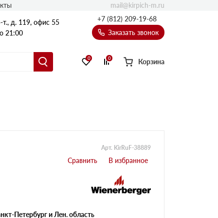
mail@kirpich-m.ru
акты
+7 (812) 209-19-68
т., д. 119, офис 55
Заказать звонок
о 21:00
0
0
Корзина
Арт. KirRuF-38889
нкт-Петербург и Лен. область