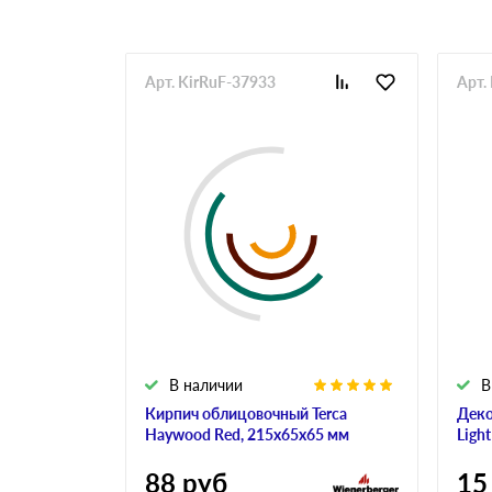
Арт. KirRuF-37933
Арт.
В наличии
В
Кирпич облицовочный Terca
Деко
Haywood Red, 215х65х65 мм
Ligh
88
руб
15