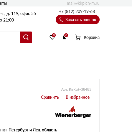
mail@kirpich-m.ru
акты
+7 (812) 209-19-68
т., д. 119, офис 55
Заказать звонок
о 21:00
0
0
Корзина
Арт. KirRuF-38483
нкт-Петербург и Лен. область