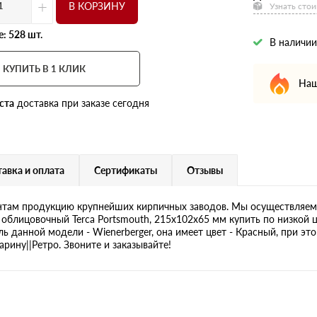
+
В КОРЗИНУ
Узнать стои
: 528 шт.
В наличии
КУПИТЬ В 1 КЛИК
Наш
ста
доставка при заказе сегодня
авка и оплата
Сертификаты
Отзывы
там продукцию крупнейших кирпичных заводов. Мы осуществляем 
 облицовочный Terca Portsmouth, 215х102х65 мм купить по низкой 
ль данной модели - Wienerberger, она имеет цвет - Красный, при эт
рину||Ретро. Звоните и заказывайте!