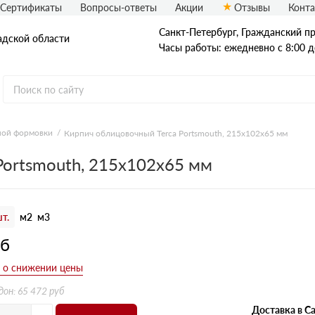
Сертификаты
Вопросы-ответы
Акции
Отзывы
Конт
Санкт-Петербург, Граждaнский пр-
адской области
Часы работы: ежедневно с 8:00 д
ной формовки
Кирпич облицовочный Terca Portsmouth, 215х102х65 мм
Рядовой кирпич
Portsmouth, 215х102х65 мм
Полнотелый
Пустотелый
т.
м2
м3
уб
дон: 65 472 руб
Доставка в Са