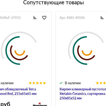
Сопутствующие товары
 KirRuF-37933
Арт. KliKi-40186
 наличии
В наличии
ич облицовочный Terca
Кирпич клинкерный пустоте
ood Red, 215х65х65 мм
Skriabin Ceramics, сортировка 
250х85х52 мм
руб