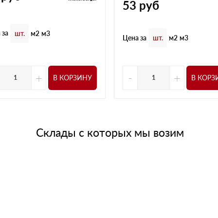
53
руб
 за
шт.
м2
м3
Цена за
шт.
м2
м3
+
-
+
В КОРЗИНУ
В КОРЗ
Склады с которых мы возим