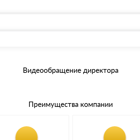
, возможна через системы электронных платежей.
иема материала после проверки качества и количества заказанног
15 и не более 19 символов
е номенклатуру товара, количество. После оплаты осуществляется 
щим банковским картам
Видеообращение директора
Преимущества компании