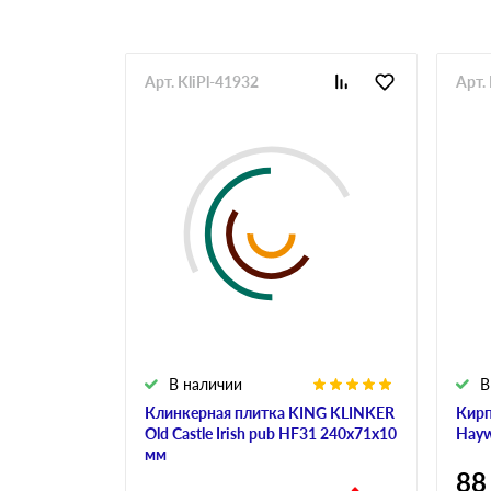
Арт. KliPl-41932
Арт.
В наличии
В
Клинкерная плитка KING KLINKER
Кирп
Old Castle Irish pub HF31 240х71х10
Hayw
мм
88