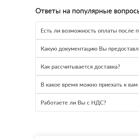
Ответы на популярные вопрос
Есть ли возможность оплаты после 
Да. Самый распространенный способ оплаты у н
вправе от него отказаться.
Какую документацию Вы предоставл
С каждой товарной позицией мы предоставляем
Как рассчитывается доставка?
После оформления заявки с Вами свяжется пер
стоимости и сроков доставки, которые впослед
В какое время можно приехать к вам
Вы можете приехать к нам в офис по адресу: Са
Работаете ли Вы с НДС?
Да, мы работаем с НДС 20% — то есть на общ