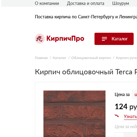
О компании
Доставка и оплата
Шоурум
Поставка кирпича по Санкт-Петербургу и Ленингр
Каталог
Перейти в каталог
Главная
Каталог
Облицовочный кирпич
Кирпич руч
Кирпич облицовочный Terca 
Строительный (рядовой) кирпич
Облицовочный (лицевой) кирпич
Керамический широкоформатный
блок
Цена за
ш
Фасадная плитка, камень, декор
Печной кирпич
124
р
Брусчатка и мощение
Кладочные смеси
Цена за под