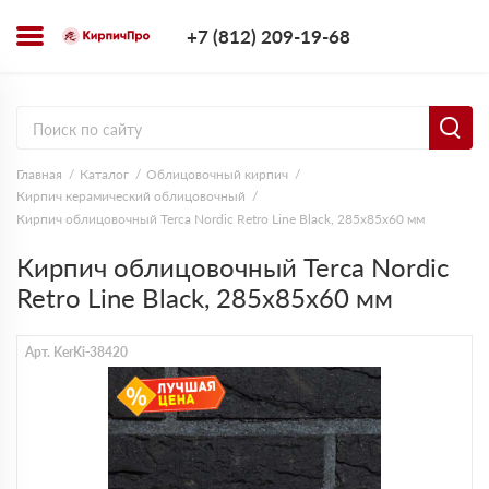
+7 (812) 209-1
+7 (812) 209-19-68
Заказать з
Главная
Каталог
Облицовочный кирпич
Кирпич керамический облицовочный
Кирпич облицовочный Terca Nordic Retro Line Black, 285х85х60 мм
Кирпич облицовочный Terca Nordic
Retro Line Black, 285х85х60 мм
Арт. KerKi-38420