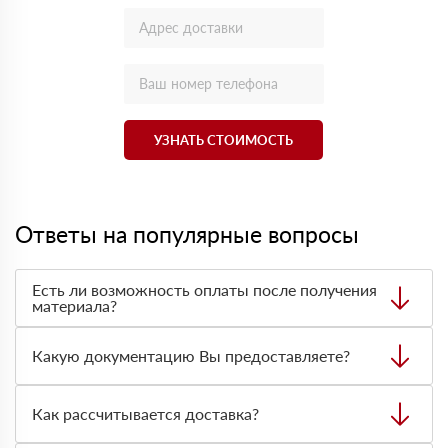
УЗНАТЬ СТОИМОСТЬ
Ответы на популярные вопросы
Есть ли возможность оплаты после получения
материала?
Да. Самый распространенный способ оплаты у нас -
оплата по факту получения товара. При этом, если
Какую документацию Вы предоставляете?
доставленный товар был ненадлежащего качества, то
Вы вправе от него отказаться.
С каждой товарной позицией мы предоставляем все
сертификаты и паспорта качества, а также товарно-
Как рассчитывается доставка?
транспортную накладную.