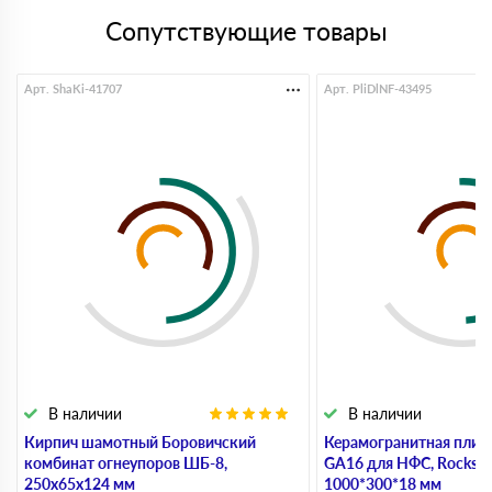
Сопутствующие товары
Арт. ShaKi-41707
Арт. PliDlNF-43495
В наличии
В наличии
Кирпич шамотный Боровичский
Керамогранитная плит
комбинат огнеупоров ШБ-8,
GA16 для НФС, Rocks Be
250х65х124 мм
1000*300*18 мм