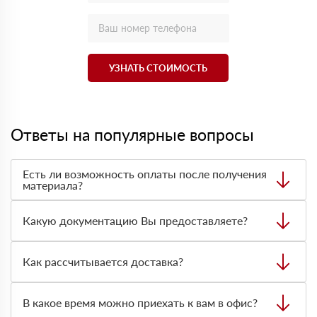
УЗНАТЬ СТОИМОСТЬ
Ответы на популярные вопросы
Есть ли возможность оплаты после получения
материала?
Да. Самый распространенный способ оплаты у нас -
оплата по факту получения товара. При этом, если
Какую документацию Вы предоставляете?
доставленный товар был ненадлежащего качества, то
Вы вправе от него отказаться.
С каждой товарной позицией мы предоставляем все
сертификаты и паспорта качества, а также товарно-
Как рассчитывается доставка?
транспортную накладную.
После оформления заявки с Вами свяжется
персональный менеджер для уточнения деталей заказа.
В какое время можно приехать к вам в офис?
Далее он передает заявку нашему логисту для оценки