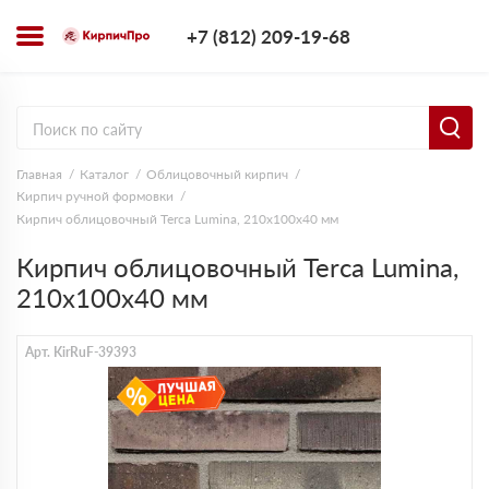
+7 (812) 209-1
+7 (812) 209-19-68
Заказать з
Главная
Каталог
Облицовочный кирпич
Кирпич ручной формовки
Кирпич облицовочный Terca Lumina, 210х100х40 мм
Кирпич облицовочный Terca Lumina,
210х100х40 мм
Арт. KirRuF-39393