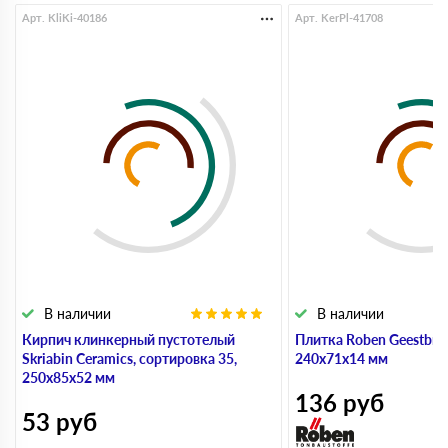
Арт. KliKi-40186
Арт. KerPl-41708
В наличии
В наличии
Кирпич клинкерный пустотелый
Плитка Roben Geestbran
Skriabin Ceramics, сортировка 35,
240х71х14 мм
250х85х52 мм
136
руб
53
руб