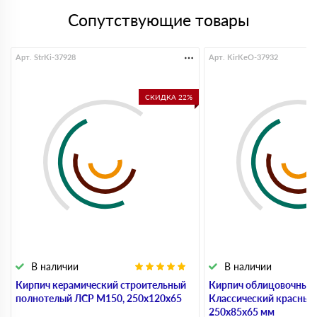
Сопутствующие товары
Арт. StrKi-37928
Арт. KirKeO-37932
СКИДКА 22%
В наличии
В наличии
Кирпич керамический строительный
Кирпич облицовочный
полнотелый ЛСР М150, 250х120х65
Классический красный
250х85х65 мм