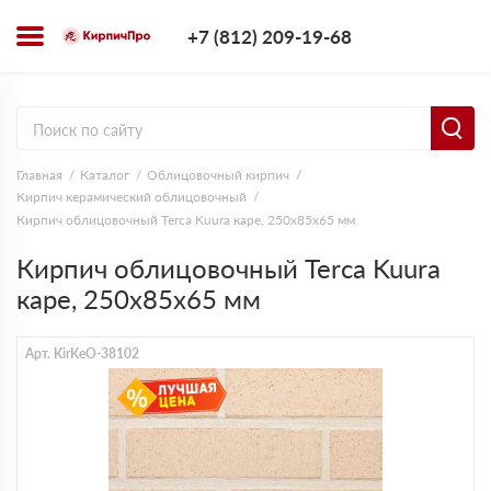
+7 (812) 209-1
+7 (812) 209-19-68
Заказать з
Главная
Каталог
Облицовочный кирпич
Кирпич керамический облицовочный
Кирпич облицовочный Terca Kuura каре, 250х85х65 мм
Кирпич облицовочный Terca Kuura
каре, 250х85х65 мм
Арт. KirKeO-38102