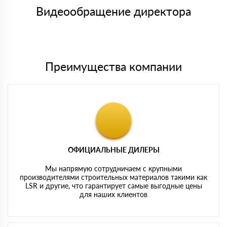
символов
либо Вы забираете товар со склада самовывоза.
Видеообращение директора
Мы принимаем платежи с сайта по следующим банковским
картам
Преимущества компании
ОФИЦИАЛЬНЫЕ ДИЛЕРЫ
Мы напрямую сотрудничаем с крупными
производителями строительных материалов такими как
LSR и другие, что гарантирует самые выгодные цены
для наших клиентов