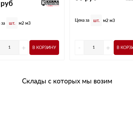
руб
Цена за
шт.
м2
м3
 за
шт.
м2
м3
+
-
+
В КОРЗИНУ
В КОРЗ
Склады с которых мы возим