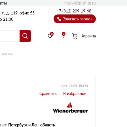
mail@kirpich-m.ru
акты
+7 (812) 209-19-68
т., д. 119, офис 55
Заказать звонок
о 21:00
0
0
Корзина
02х65 мм
Арт. KerKi-38390
нкт-Петербург и Лен. область