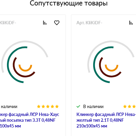
Сопутствующие товары
 KliKiDF-
Арт. KliKiDF-
 наличии
В наличии
кер фасадный ЛСР Нева-Хаус
Клинкер фасадный ЛСР Нева
ый посыпка тип 3.3Т 0,48NF
желтый тип 2.1Т 0,48NF
100х45 мм
210х100х45 мм