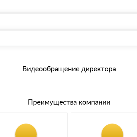
, возможна через системы электронных платежей.
иема материала после проверки качества и количества заказанног
15 и не более 19 символов
е номенклатуру товара, количество. После оплаты осуществляется 
щим банковским картам
Видеообращение директора
Преимущества компании