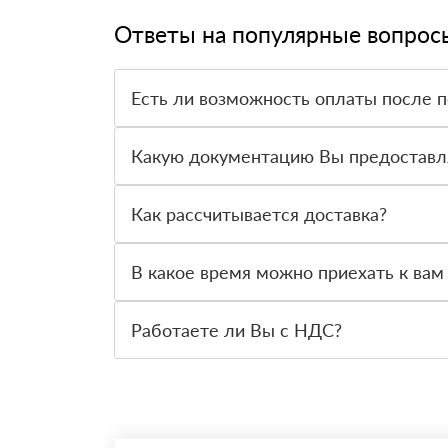
Ответы на популярные вопрос
Есть ли возможность оплаты после 
Да. Самый распространенный способ оплаты у н
вправе от него отказаться.
Какую документацию Вы предоставл
С каждой товарной позицией мы предоставляем
Как рассчитывается доставка?
После оформления заявки с Вами свяжется пер
стоимости и сроков доставки, которые впослед
В какое время можно приехать к вам
Вы можете приехать к нам в офис по адресу: Са
Работаете ли Вы с НДС?
Да, мы работаем с НДС 20% — то есть на общ