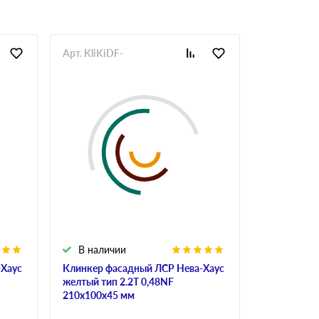
Арт. KliKiDF-
Арт. KliKiD
В наличии
В налич
-Хаус
Клинкер фасадный ЛСР Нева-Хаус
Клинкер фа
желтый тип 2.2Т 0,48NF
полнотелый
210х100х45 мм
0,48NF 210