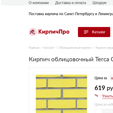
О компании
Доставка и оплата
Шоурум
Поставка кирпича по Санкт-Петербургу и Ленингр
Каталог
Перейти в каталог
Главная
Каталог
Облицовочный кирпич
Кирпич кер
Кирпич облицовочный Terca C
Строительный (рядовой) кирпич
Облицовочный (лицевой) кирпич
Керамический широкоформатный
блок
Цена за
ш
Фасадная плитка, камень, декор
Печной кирпич
619
р
Брусчатка и мощение
Кладочные смеси
Цена за под