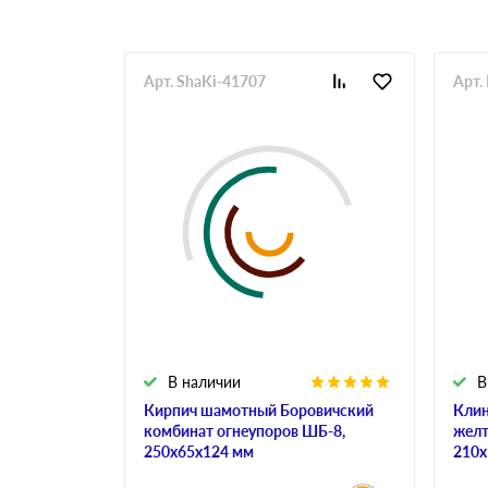
Арт. ShaKi-41707
Арт.
В наличии
В
Кирпич шамотный Боровичский
Клин
комбинат огнеупоров ШБ-8,
желт
250х65х124 мм
210х