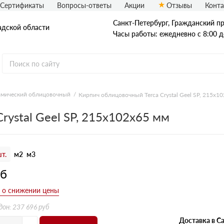
Сертификаты
Вопросы-ответы
Акции
Отзывы
Конт
Санкт-Петербург, Граждaнский пр-
адской области
Часы работы: ежедневно с 8:00 д
амический облицовочный
Кирпич облицовочный Terca Crystal Geel SP, 215х1
Рядовой кирпич
rystal Geel SP, 215х102х65 мм
Полнотелый
Пустотелый
т.
м2
м3
уб
дон: 237 696 руб
Доставка в Са