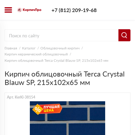
+7 (812) 209-1
+7 (812) 209-19-68
Заказать з
Главная
Каталог
Облицовочный кирпич
Кирпич керамический облицовочный
Кирпич облицовочный Terca Crystal Blauw SP, 215х102х65 мм
Кирпич облицовочный Terca Crystal
Blauw SP, 215х102х65 мм
Арт. KerKi-38154