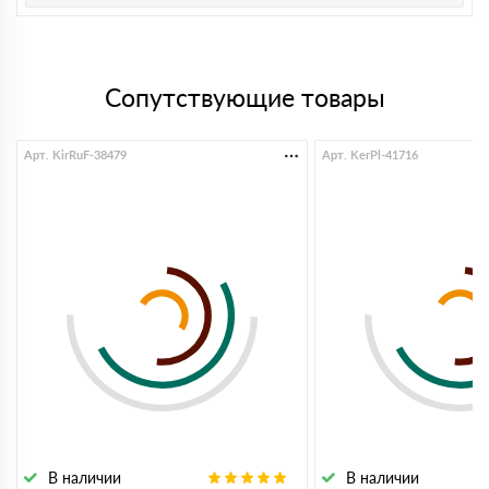
Сопутствующие товары
Арт. KirRuF-38479
Арт. KerPl-41716
В наличии
В наличии