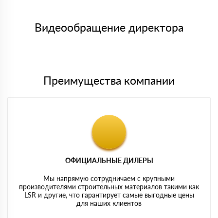
Менеджер отправит Вам счет, Вы проверяете номенклатуру
Номер карты (PAN) должен иметь не менее 15 и не более 19
товара, количество. После оплаты осуществляется доставка
символов
либо Вы забираете товар со склада самовывоза.
Видеообращение директора
Мы принимаем платежи с сайта по следующим банковским
картам
Преимущества компании
ОФИЦИАЛЬНЫЕ ДИЛЕРЫ
Мы напрямую сотрудничаем с крупными
производителями строительных материалов такими как
LSR и другие, что гарантирует самые выгодные цены
для наших клиентов