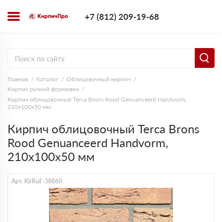
+7 (812) 209-1
+7 (812) 209-19-68
Заказать з
Главная
Каталог
Облицовочный кирпич
Кирпич ручной формовки
Кирпич облицовочный Terca Brons Rood Genuanceerd Handvorm,
210х100х50 мм
Кирпич облицовочный Terca Brons
Rood Genuanceerd Handvorm,
210х100х50 мм
Арт. KirRuF-38860