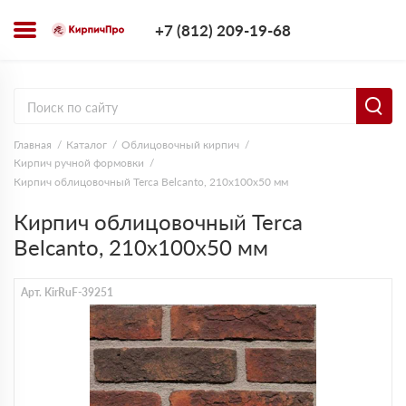
+7 (812) 209-1
+7 (812) 209-19-68
Заказать з
Главная
Каталог
Облицовочный кирпич
Кирпич ручной формовки
Кирпич облицовочный Terca Belcanto, 210х100х50 мм
Кирпич облицовочный Terca
Belcanto, 210х100х50 мм
Арт. KirRuF-39251