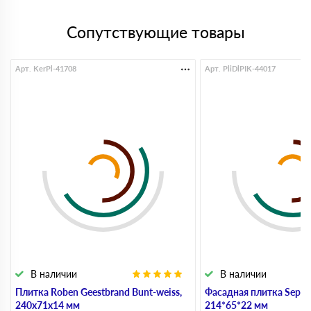
Сопутствующие товары
Арт. KerPl-41708
Арт. PliDlPIK-44017
В наличии
В наличии
Плитка Roben Geestbrand Bunt-weiss,
Фасадная плитка Sepia 
240х71х14 мм
214*65*22 мм