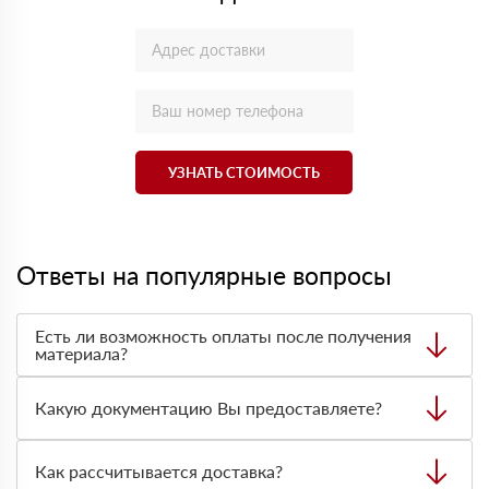
УЗНАТЬ СТОИМОСТЬ
Ответы на популярные вопросы
Есть ли возможность оплаты после получения
материала?
Да. Самый распространенный способ оплаты у нас -
оплата по факту получения товара. При этом, если
Какую документацию Вы предоставляете?
доставленный товар был ненадлежащего качества, то
Вы вправе от него отказаться.
С каждой товарной позицией мы предоставляем все
сертификаты и паспорта качества, а также товарно-
Как рассчитывается доставка?
транспортную накладную.