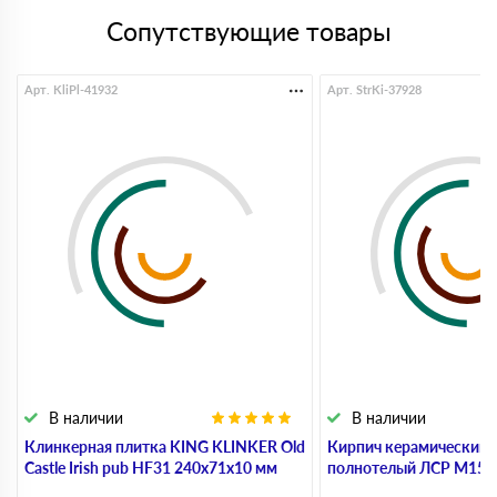
Сопутствующие товары
Арт. KliPl-41932
Арт. StrKi-37928
В наличии
В наличии
Клинкерная плитка KING KLINKER Old
Кирпич керамический 
Castle Irish pub HF31 240х71х10 мм
полнотелый ЛСР М150,