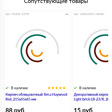
Сопутствующие товары
Арт. KirRuF-37933
Арт. DekKaDVO-42698
В наличии
В наличии
Кирпич облицовочный Terca Haywood
Декоративный кирпич
Red, 215х65х65 мм
Light brick LB-23/R, 20
88
руб
15
руб