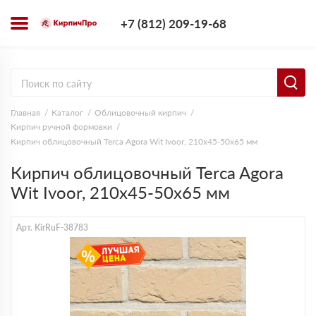
+7 (812) 209-1
+7 (812) 209-19-68
Заказать з
Главная
Каталог
Облицовочный кирпич
Кирпич ручной формовки
Кирпич облицовочный Terca Agora Wit Ivoor, 210х45-50х65 мм
Кирпич облицовочный Terca Agora
Wit Ivoor, 210х45-50х65 мм
Арт. KirRuF-38783