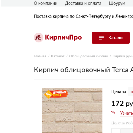
О компании
Доставка и оплата
Шоурум
Поставка кирпича по Санкт-Петербургу и Ленингр
Каталог
Перейти в каталог
Главная
Каталог
Облицовочный кирпич
Кирпич руч
Кирпич облицовочный Terca A
Строительный (рядовой) кирпич
Облицовочный (лицевой) кирпич
Керамический широкоформатный
блок
Цена за
ш
Фасадная плитка, камень, декор
Печной кирпич
172
р
Брусчатка и мощение
Кладочные смеси
Цена за под