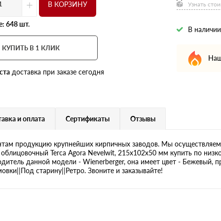
+
В КОРЗИНУ
Узнать стои
: 648 шт.
В наличии
КУПИТЬ В 1 КЛИК
Наш
ста
доставка при заказе сегодня
авка и оплата
Сертификаты
Отзывы
там продукцию крупнейших кирпичных заводов. Мы осуществляем 
облицовочный Terca Agora Nevelwit, 215х102х50 мм купить по низк
одитель данной модели - Wienerberger, она имеет цвет - Бежевый, п
вки||Под старину||Ретро. Звоните и заказывайте!