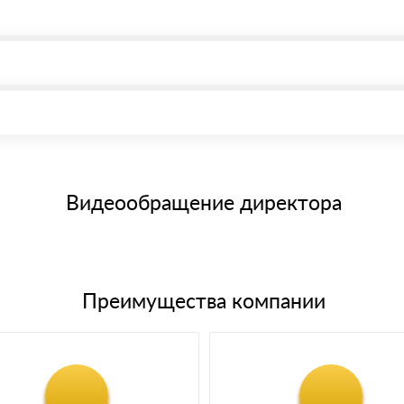
, возможна через системы электронных платежей.
иема материала после проверки качества и количества заказанног
15 и не более 19 символов
е номенклатуру товара, количество. После оплаты осуществляется 
щим банковским картам
Видеообращение директора
Преимущества компании