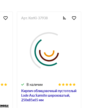
Арт. KerKi-37938
Арт. StrKi-
В наличии
В налич
Кирпич облицовочный пустотелый
Кирпич ке
Lode Asa Sarmite шероховатый,
строитель
250х85х65 мм
М150, 250х