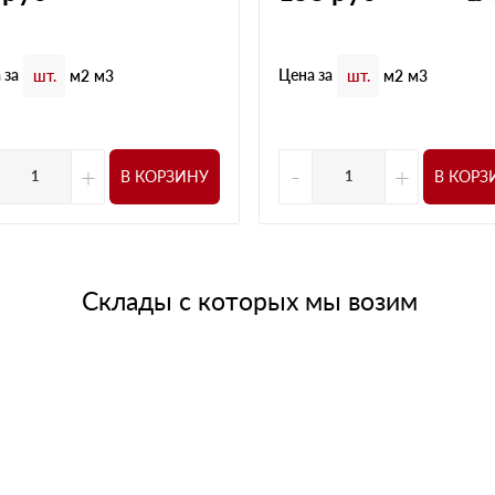
 за
Цена за
шт.
м2
м3
шт.
м2
м3
+
-
+
В КОРЗИНУ
В КОРЗ
Склады с которых мы возим