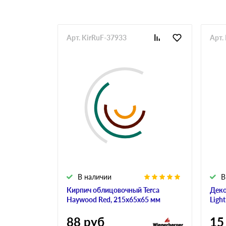
Арт. KirRuF-37933
Арт.
В наличии
В
Кирпич облицовочный Terca
Деко
Haywood Red, 215х65х65 мм
Ligh
88
руб
15