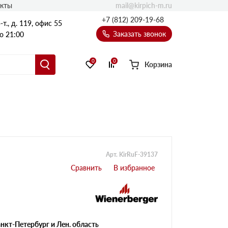
mail@kirpich-m.ru
акты
+7 (812) 209-19-68
т., д. 119, офис 55
Заказать звонок
о 21:00
0
0
Корзина
Арт. KirRuF-39137
нкт-Петербург и Лен. область