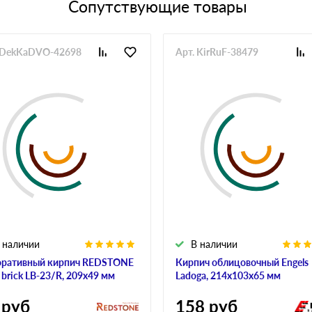
Сопутствующие товары
 DekKaDVO-42698
Арт. KirRuF-38479
 наличии
В наличии
ративный кирпич REDSTONE
Кирпич облицовочный Engels
t brick LB-23/R, 209х49 мм
Ladoga, 214х103х65 мм
руб
158
руб