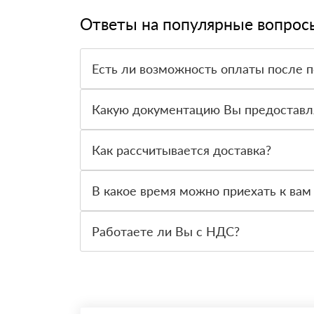
Ответы на популярные вопрос
Есть ли возможность оплаты после 
Да. Самый распространенный способ оплаты у н
вправе от него отказаться.
Какую документацию Вы предоставл
С каждой товарной позицией мы предоставляем
Как рассчитывается доставка?
После оформления заявки с Вами свяжется пер
стоимости и сроков доставки, которые впослед
В какое время можно приехать к вам
Вы можете приехать к нам в офис по адресу: Са
Работаете ли Вы с НДС?
Да, мы работаем с НДС 20% — то есть на общ