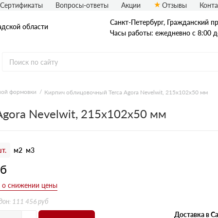
Сертификаты
Вопросы-ответы
Акции
Отзывы
Конт
Санкт-Петербург, Граждaнский пр-
адской области
Часы работы: ежедневно с 8:00 д
ной формовки
Кирпич облицовочный Terca Agora Nevelwit, 215х102х50 мм
Рядовой кирпич
gora Nevelwit, 215х102х50 мм
Полнотелый
Пустотелый
т.
м2
м3
уб
дон: 111 456 руб
Доставка в Са