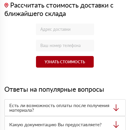
Рассчитать стоимость доставки с
ближайшего склада
УЗНАТЬ СТОИМОСТЬ
Ответы на популярные вопросы
Есть ли возможность оплаты после получения
материала?
Да. Самый распространенный способ оплаты у нас -
оплата по факту получения товара. При этом, если
Какую документацию Вы предоставляете?
доставленный товар был ненадлежащего качества, то