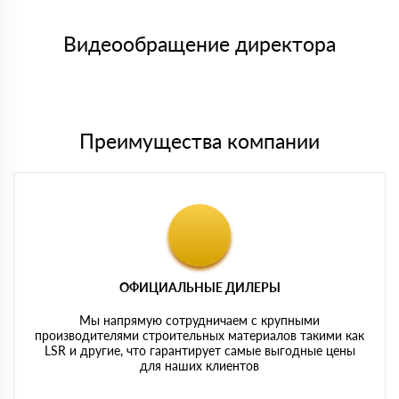
Менеджер отправит Вам счет, Вы проверяете номенклатуру
Номер карты (PAN) должен иметь не менее 15 и не более 19
товара, количество. После оплаты осуществляется доставка
символов
либо Вы забираете товар со склада самовывоза.
Видеообращение директора
Мы принимаем платежи с сайта по следующим банковским
картам
Преимущества компании
ОФИЦИАЛЬНЫЕ ДИЛЕРЫ
Мы напрямую сотрудничаем с крупными
производителями строительных материалов такими как
LSR и другие, что гарантирует самые выгодные цены
для наших клиентов