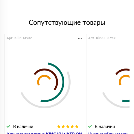
Сопутствующие товары
Арт. KliPl-41932
Арт. KirRuF-37933
В наличии
В наличии