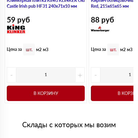
Клинкерная плитка KING KLINKER Old
Кирпич облицовочный 
Castle Irish pub HF31 240х71х10 мм
Red, 215х65х65 мм
59
руб
88
руб
Цена за
Цена за
шт.
м2
м3
шт.
м2
м3
-
+
-
В КОРЗИНУ
В КОРЗИ
Склады с которых мы возим