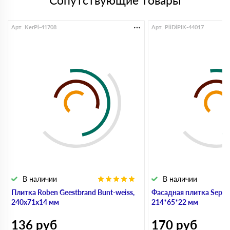
Сопутствующие товары
Арт. KerPl-41708
Арт. PliDlPIK-44017
В наличии
В наличии
Плитка Roben Geestbrand Bunt-weiss,
Фасадная плитка Sepia 
240х71х14 мм
214*65*22 мм
136
руб
170
руб