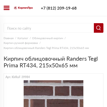
+7 (812) 209-1
+7 (812) 209-19-68
Заказать з
Главная
Каталог
Облицовочный кирпич
Кирпич ручной формовки
Кирпич облицовочный Randers Tegl Prima RT434, 215х50х65 мм
Кирпич облицовочный Randers Tegl
Prima RT434, 215х50х65 мм
Арт. KirRuF-39984