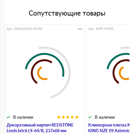
Сопутствующие товары
Арт. DekKaDVO-42700
Арт. KliPl-41935
В наличии
В наличии
Декоративный кирпич REDSTONE
Клинкерная плитка KI
Leeds brick LS-64/R, 237х68 мм
KING SIZE 09 Asteroid 