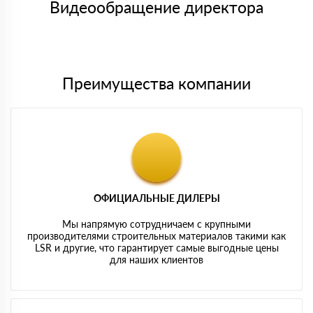
либо Вы забираете товар со склада самовывоза.
Видеообращение директора
Мы принимаем платежи с сайта по следующим банковским
картам
Преимущества компании
ОФИЦИАЛЬНЫЕ ДИЛЕРЫ
Мы напрямую сотрудничаем с крупными
производителями строительных материалов такими как
LSR и другие, что гарантирует самые выгодные цены
для наших клиентов