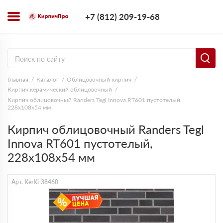
+7 (812) 209-1
+7 (812) 209-19-68
Заказать з
Главная
Каталог
Облицовочный кирпич
Кирпич керамический облицовочный
Кирпич облицовочный Randers Tegl Innova RT601 пустотелый,
228х108х54 мм
Кирпич облицовочный Randers Tegl
Innova RT601 пустотелый,
228х108х54 мм
Арт. KerKi-38460