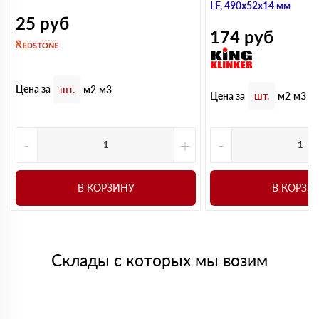
LF, 490х52х14 мм
25
руб
174
руб
Цена за
шт.
м2
м3
Цена за
шт.
м2
м3
-
+
-
В КОРЗИНУ
В КОРЗИ
Склады с которых мы возим