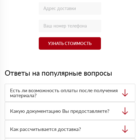
УЗНАТЬ СТОИМОСТЬ
Ответы на популярные вопросы
Есть ли возможность оплаты после получения
материала?
Да. Самый распространенный способ оплаты у нас -
оплата по факту получения товара. При этом, если
Какую документацию Вы предоставляете?
доставленный товар был ненадлежащего качества, то
Вы вправе от него отказаться.
С каждой товарной позицией мы предоставляем все
сертификаты и паспорта качества, а также товарно-
Как рассчитывается доставка?
транспортную накладную.