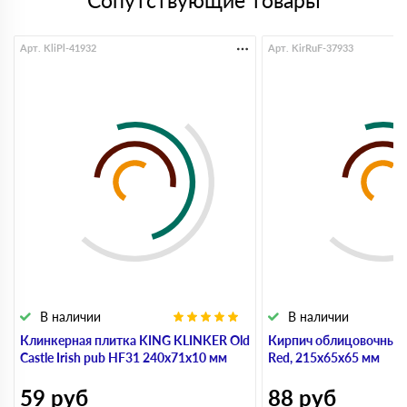
Сопутствующие товары
Арт. KliPl-41932
Арт. KirRuF-37933
В наличии
В наличии
Клинкерная плитка KING KLINKER Old
Кирпич облицовочный 
Castle Irish pub HF31 240х71х10 мм
Red, 215х65х65 мм
59
руб
88
руб