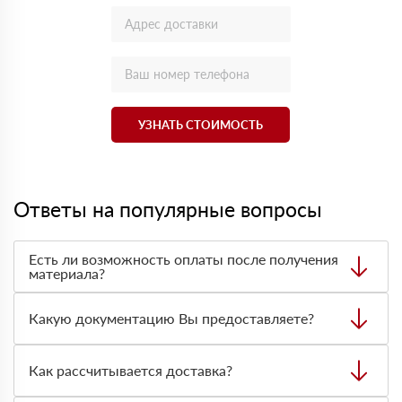
УЗНАТЬ СТОИМОСТЬ
Ответы на популярные вопросы
Есть ли возможность оплаты после получения
материала?
Да. Самый распространенный способ оплаты у нас -
оплата по факту получения товара. При этом, если
Какую документацию Вы предоставляете?
доставленный товар был ненадлежащего качества, то
Вы вправе от него отказаться.
С каждой товарной позицией мы предоставляем все
сертификаты и паспорта качества, а также товарно-
Как рассчитывается доставка?
транспортную накладную.