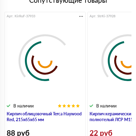
Сопутствующие товары
Арт. KirRuF-37933
Арт. StrKi-37928
В наличии
В наличии
Кирпич облицовочный Terca Haywood
Кирпич керамический 
Red, 215х65х65 мм
полнотелый ЛСР М150,
88
руб
22
руб