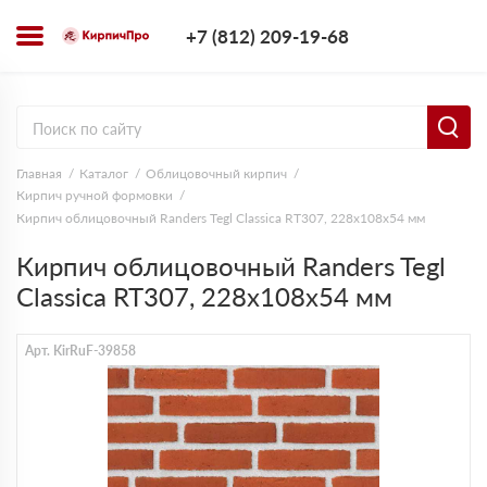
+7 (812) 209-1
+7 (812) 209-19-68
Заказать з
Главная
Каталог
Облицовочный кирпич
Кирпич ручной формовки
Кирпич облицовочный Randers Tegl Classica RT307, 228х108х54 мм
Кирпич облицовочный Randers Tegl
Classica RT307, 228х108х54 мм
Арт. KirRuF-39858