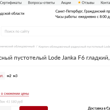
Сертификаты
Вопросы-ответы
Акции
Отзывы
Конт
Санкт-Петербург, Граждaнский пр-
адской области
Часы работы: ежедневно с 8:00 д
амический облицовочный
Кирпич облицовочный радиусный пустотелый Lode 
Рядовой кирпич
ный пустотелый Lode Janka F6 гладкий
Полнотелый
Пустотелый
т.
м2
м3
б
дон: 41 580 руб
Доставка в Са