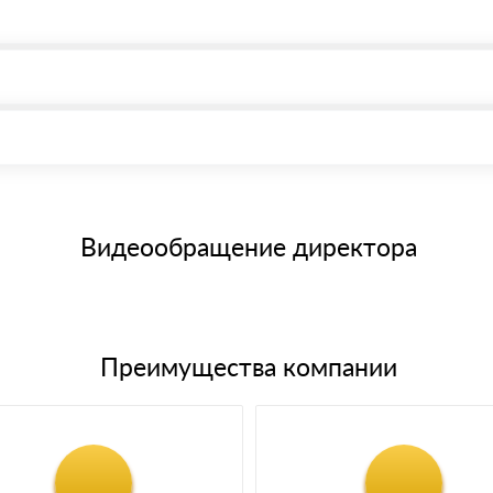
, возможна через системы электронных платежей.
иема материала после проверки качества и количества заказанног
15 и не более 19 символов
е номенклатуру товара, количество. После оплаты осуществляется 
щим банковским картам
Видеообращение директора
Преимущества компании