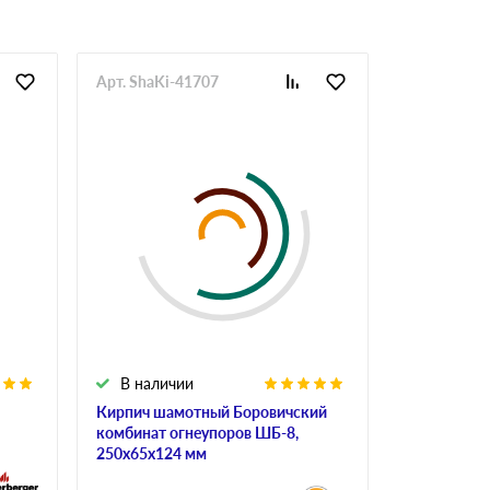
Арт. ShaKi-41707
Арт. KliPoI
В наличии
В налич
Кирпич шамотный Боровичский
Клинкерны
комбинат огнеупоров ШБ-8,
KLINKER 01
250х65х124 мм
мм