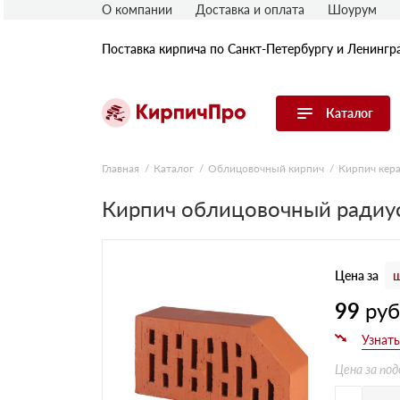
О компании
Доставка и оплата
Шоурум
Поставка кирпича по Санкт-Петербургу и Ленингр
Каталог
Перейти в каталог
Главная
Каталог
Облицовочный кирпич
Кирпич кер
Кирпич облицовочный радиус
Строительный (рядовой) кирпич
Облицовочный (лицевой) кирпич
Керамический широкоформатный
блок
Цена за
ш
Фасадная плитка, камень, декор
Печной кирпич
99
ру
Брусчатка и мощение
Кладочные смеси
Цена за под