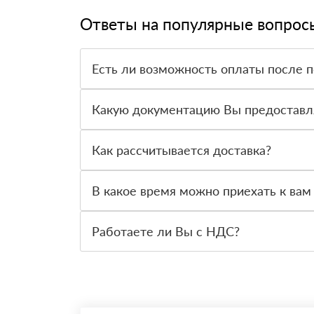
Ответы на популярные вопрос
Есть ли возможность оплаты после 
Да. Самый распространенный способ оплаты у н
вправе от него отказаться.
Какую документацию Вы предоставл
С каждой товарной позицией мы предоставляем
Как рассчитывается доставка?
После оформления заявки с Вами свяжется пер
стоимости и сроков доставки, которые впослед
В какое время можно приехать к вам
Вы можете приехать к нам в офис по адресу: Са
Работаете ли Вы с НДС?
Да, мы работаем с НДС 20% — то есть на общ