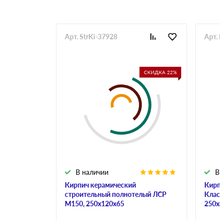
Арт. StrKi-37928
Арт.
СКИДКА 22%
В наличии
В
Кирпич керамический
Кирп
строительный полнотелый ЛСР
Клас
М150, 250х120х65
250х