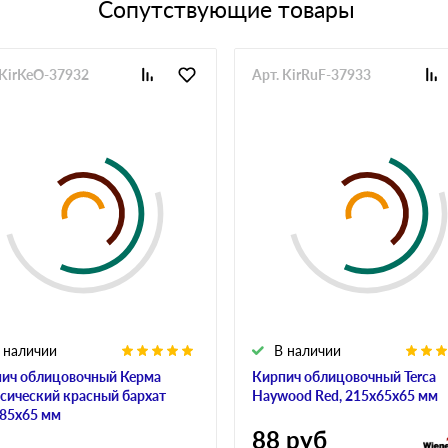
Сопутствующие товары
 KirKeO-37932
Арт. KirRuF-37933
 наличии
В наличии
ич облицовочный Керма
Кирпич облицовочный Terca
сический красный бархат
Haywood Red, 215х65х65 мм
85х65 мм
88
руб