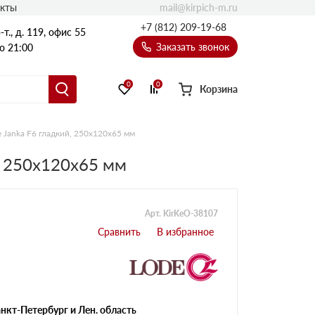
mail@kirpich-m.ru
акты
+7 (812) 209-19-68
т., д. 119, офис 55
Заказать звонок
о 21:00
0
0
Корзина
Janka F6 гладкий, 250х120х65 мм
, 250х120х65 мм
Арт. KirKeO-38107
нкт-Петербург и Лен. область