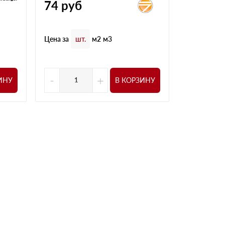
74
руб
267
ру
Цена за
Цена за
шт.
м2
м3
шт
-
+
-
ИНУ
В КОРЗИНУ