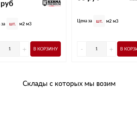
руб
Цена за
шт.
м2
м3
 за
шт.
м2
м3
+
-
+
В КОРЗИНУ
В КОРЗ
Склады с которых мы возим