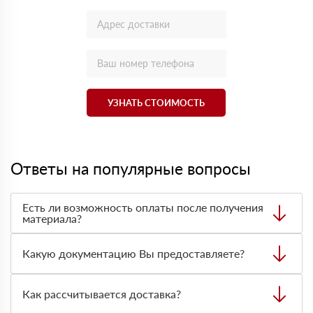
УЗНАТЬ СТОИМОСТЬ
Ответы на популярные вопросы
Есть ли возможность оплаты после получения
материала?
Да. Самый распространенный способ оплаты у нас -
оплата по факту получения товара. При этом, если
Какую документацию Вы предоставляете?
доставленный товар был ненадлежащего качества, то
Вы вправе от него отказаться.
С каждой товарной позицией мы предоставляем все
сертификаты и паспорта качества, а также товарно-
Как рассчитывается доставка?
транспортную накладную.