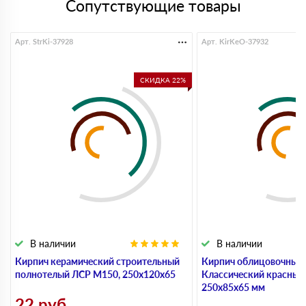
Сопутствующие товары
Арт. StrKi-37928
Арт. KirKeO-37932
СКИДКА 22%
В наличии
В наличии
Кирпич керамический строительный
Кирпич облицовочный
полнотелый ЛСР М150, 250х120х65
Классический красный
250х85х65 мм
22
руб