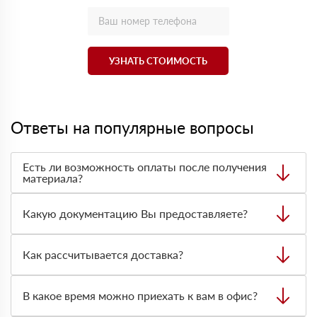
УЗНАТЬ СТОИМОСТЬ
Ответы на популярные вопросы
Есть ли возможность оплаты после получения
материала?
Да. Самый распространенный способ оплаты у нас -
оплата по факту получения товара. При этом, если
Какую документацию Вы предоставляете?
доставленный товар был ненадлежащего качества, то
Вы вправе от него отказаться.
С каждой товарной позицией мы предоставляем все
сертификаты и паспорта качества, а также товарно-
Как рассчитывается доставка?
транспортную накладную.
После оформления заявки с Вами свяжется
персональный менеджер для уточнения деталей заказа.
В какое время можно приехать к вам в офис?
Далее он передает заявку нашему логисту для оценки