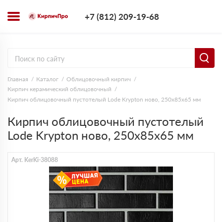
+7 (812) 209-1
+7 (812) 209-19-68
Заказать з
Главная
Каталог
Облицовочный кирпич
Кирпич керамический облицовочный
Кирпич облицовочный пустотелый Lode Krypton ново, 250х85х65 мм
Кирпич облицовочный пустотелый
Lode Krypton ново, 250х85х65 мм
Арт. KerKi-38088