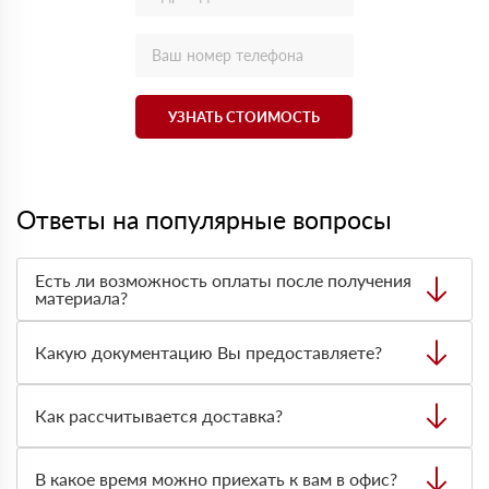
УЗНАТЬ СТОИМОСТЬ
Ответы на популярные вопросы
Есть ли возможность оплаты после получения
материала?
Да. Самый распространенный способ оплаты у нас -
оплата по факту получения товара. При этом, если
Какую документацию Вы предоставляете?
доставленный товар был ненадлежащего качества, то
Вы вправе от него отказаться.
С каждой товарной позицией мы предоставляем все
сертификаты и паспорта качества, а также товарно-
Как рассчитывается доставка?
транспортную накладную.
После оформления заявки с Вами свяжется
персональный менеджер для уточнения деталей заказа.
В какое время можно приехать к вам в офис?