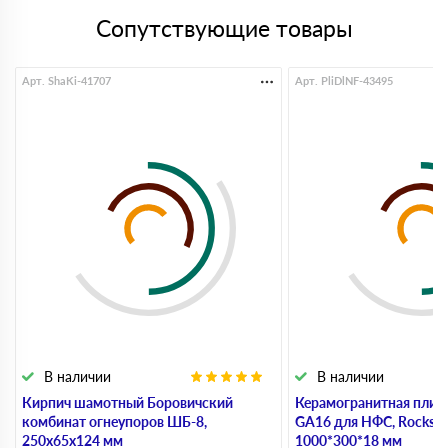
Сопутствующие товары
Арт. ShaKi-41707
Арт. PliDlNF-43495
В наличии
В наличии
Кирпич шамотный Боровичский
Керамогранитная плит
комбинат огнеупоров ШБ-8,
GA16 для НФС, Rocks Be
250х65х124 мм
1000*300*18 мм