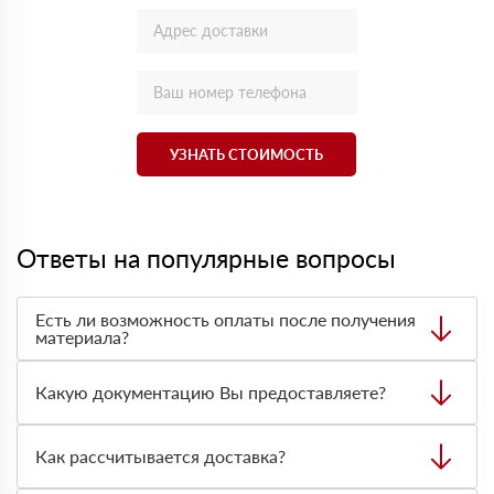
УЗНАТЬ СТОИМОСТЬ
Ответы на популярные вопросы
Есть ли возможность оплаты после получения
материала?
Да. Самый распространенный способ оплаты у нас -
оплата по факту получения товара. При этом, если
Какую документацию Вы предоставляете?
доставленный товар был ненадлежащего качества, то
Вы вправе от него отказаться.
С каждой товарной позицией мы предоставляем все
сертификаты и паспорта качества, а также товарно-
Как рассчитывается доставка?
транспортную накладную.