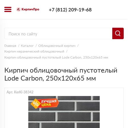
+7 (812) 209-1
+7 (812) 209-19-68
Заказать з
Главная
Каталог
Облицовочный кирпич
Кирпич керамический облицовочный
Кирпич облицовочный пустотелый Lode Carbon, 250х120х65 мм
Кирпич облицовочный пустотелый
Lode Carbon, 250х120х65 мм
Арт. KerKi-38342