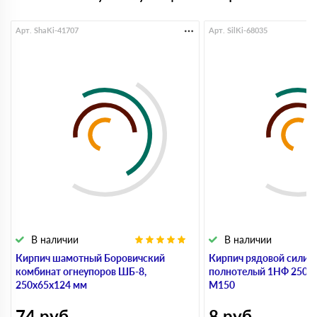
Арт. ShaKi-41707
Арт. SilKi-68035
В наличии
В наличии
Кирпич шамотный Боровичский
Кирпич рядовой силик
комбинат огнеупоров ШБ-8,
полнотелый 1НФ 250х
250х65х124 мм
М150
74
руб
8
руб