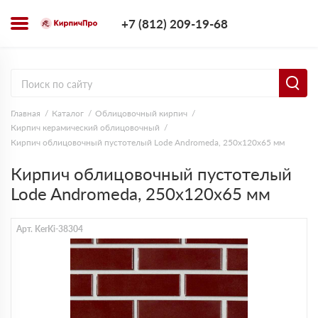
+7 (812) 209-1
+7 (812) 209-19-68
Заказать з
Главная
Каталог
Облицовочный кирпич
Кирпич керамический облицовочный
Кирпич облицовочный пустотелый Lode Andromeda, 250х120х65 мм
Кирпич облицовочный пустотелый
Lode Andromeda, 250х120х65 мм
Арт. KerKi-38304