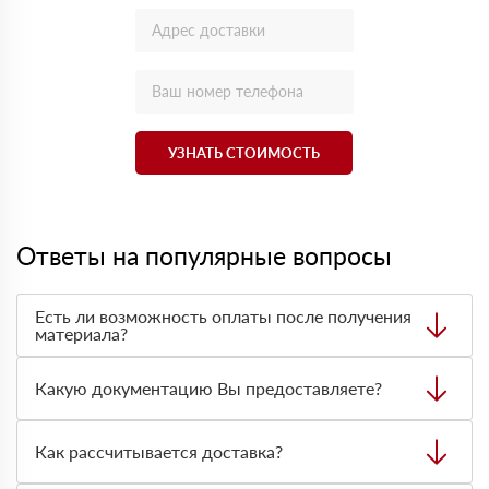
УЗНАТЬ СТОИМОСТЬ
Ответы на популярные вопросы
Есть ли возможность оплаты после получения
материала?
Да. Самый распространенный способ оплаты у нас -
оплата по факту получения товара. При этом, если
Какую документацию Вы предоставляете?
доставленный товар был ненадлежащего качества, то
Вы вправе от него отказаться.
С каждой товарной позицией мы предоставляем все
сертификаты и паспорта качества, а также товарно-
Как рассчитывается доставка?
транспортную накладную.