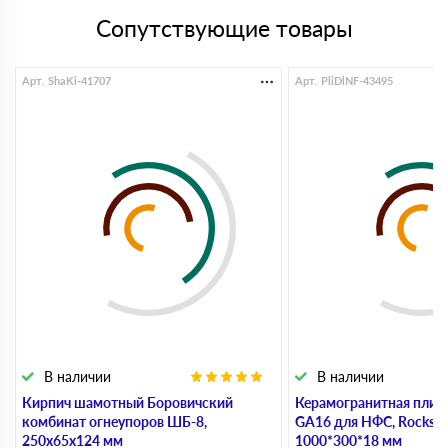
Сопутствующие товары
Арт. ShaKi-41707
Арт. PliDlNF-43495
В наличии
В наличии
Кирпич шамотный Боровичский
Керамогранитная плит
комбинат огнеупоров ШБ-8,
GA16 для НФС, Rocks Be
250х65х124 мм
1000*300*18 мм