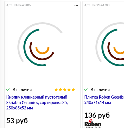
Арт. KliKi-40186
Арт. KerPl-41708
В наличии
В наличии
Кирпич клинкерный пустотелый
Плитка Roben Geestbran
Skriabin Ceramics, сортировка 35,
240х71х14 мм
250х85х52 мм
136
руб
53
руб