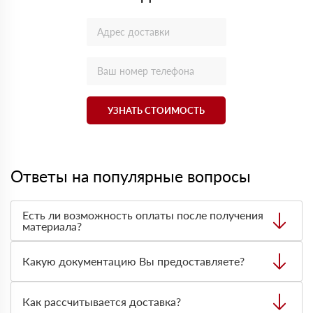
УЗНАТЬ СТОИМОСТЬ
Ответы на популярные вопросы
Есть ли возможность оплаты после получения
материала?
Да. Самый распространенный способ оплаты у нас -
оплата по факту получения товара. При этом, если
Какую документацию Вы предоставляете?
доставленный товар был ненадлежащего качества, то
Вы вправе от него отказаться.
С каждой товарной позицией мы предоставляем все
сертификаты и паспорта качества, а также товарно-
Как рассчитывается доставка?
транспортную накладную.