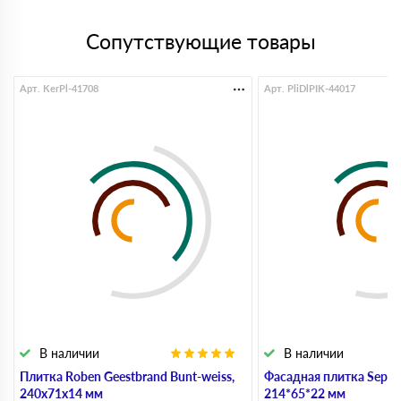
Сопутствующие товары
Арт. KerPl-41708
Арт. PliDlPIK-44017
В наличии
В наличии
Плитка Roben Geestbrand Bunt-weiss,
Фасадная плитка Sepia 
240х71х14 мм
214*65*22 мм