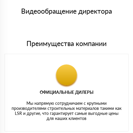
Номер карты (PAN) должен иметь не менее 15 и не более 19
товара, количество. После оплаты осуществляется доставка
символов
либо Вы забираете товар со склада самовывоза.
Видеообращение директора
Мы принимаем платежи с сайта по следующим банковским
картам
Преимущества компании
ОФИЦИАЛЬНЫЕ ДИЛЕРЫ
Мы напрямую сотрудничаем с крупными
производителями строительных материалов такими как
LSR и другие, что гарантирует самые выгодные цены
для наших клиентов