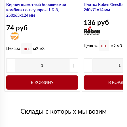
Кирпич шамотный Боровичский
Плитка Roben Geestbran
комбинат огнеупоров ШБ-8,
240х71х14 мм
250х65х124 мм
136
руб
74
руб
Цена за
шт.
м2
м3
Цена за
шт.
м2
м3
-
+
-
В КОРЗИНУ
В КОРЗИ
Склады с которых мы возим