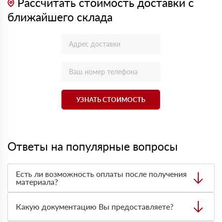
Рассчитать стоимость доставки с
ближайшего склада
УЗНАТЬ СТОИМОСТЬ
Ответы на популярные вопросы
Есть ли возможность оплаты после получения
материала?
Да. Самый распространенный способ оплаты у нас -
оплата по факту получения товара. При этом, если
Какую документацию Вы предоставляете?
доставленный товар был ненадлежащего качества, то