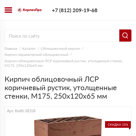
+7 (812) 209-1
+7 (812) 209-19-68
Заказать з
Главная
Каталог
Облицовочный кирпич
Кирпич керамический облицовочный
Кирпич облицовочный ЛСР коричневый рустик, утолщенные стенки,
М175, 250х120х65 мм
Кирпич облицовочный ЛСР
коричневый рустик, утолщенные
стенки, М175, 250х120х65 мм
Арт. KerKi-38358
СКИДКА 23%