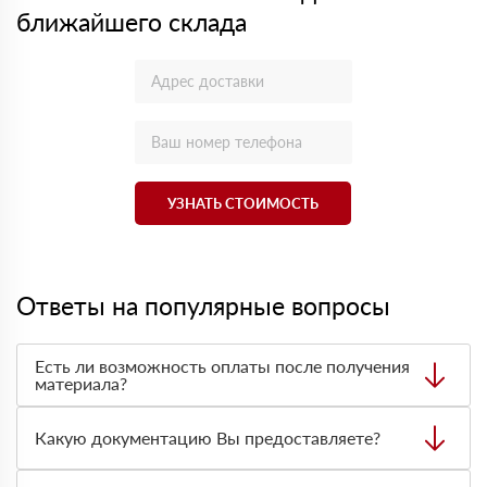
ближайшего склада
УЗНАТЬ СТОИМОСТЬ
Ответы на популярные вопросы
Есть ли возможность оплаты после получения
материала?
Да. Самый распространенный способ оплаты у нас -
оплата по факту получения товара. При этом, если
Какую документацию Вы предоставляете?
доставленный товар был ненадлежащего качества, то
Вы вправе от него отказаться.
С каждой товарной позицией мы предоставляем все