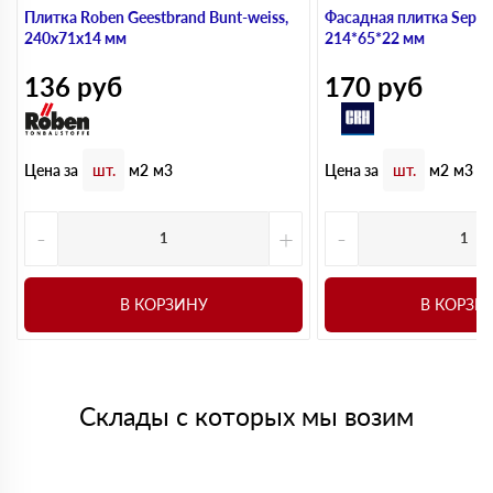
Плитка Roben Geestbrand Bunt-weiss,
Фасадная плитка Sepia 
240х71х14 мм
214*65*22 мм
136
руб
170
руб
Цена за
Цена за
шт.
м2
м3
шт.
м2
м3
-
+
-
В КОРЗИНУ
В КОРЗИ
Склады с которых мы возим