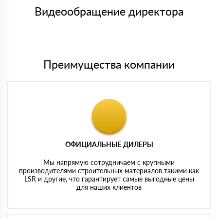
символов
либо Вы забираете товар со склада самовывоза.
Видеообращение директора
Мы принимаем платежи с сайта по следующим банковским
картам
Преимущества компании
ОФИЦИАЛЬНЫЕ ДИЛЕРЫ
Мы напрямую сотрудничаем с крупными
производителями строительных материалов такими как
LSR и другие, что гарантирует самые выгодные цены
для наших клиентов