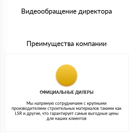
Номер карты (PAN) должен иметь не менее 15 и не более 19
товара, количество. После оплаты осуществляется доставка
символов
либо Вы забираете товар со склада самовывоза.
Видеообращение директора
Мы принимаем платежи с сайта по следующим банковским
картам
Преимущества компании
ОФИЦИАЛЬНЫЕ ДИЛЕРЫ
Мы напрямую сотрудничаем с крупными
производителями строительных материалов такими как
LSR и другие, что гарантирует самые выгодные цены
для наших клиентов