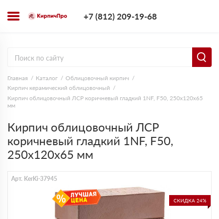
+7 (812) 209-1
+7 (812) 209-19-68
Заказать з
Главная
Каталог
Облицовочный кирпич
Кирпич керамический облицовочный
Кирпич облицовочный ЛСР коричневый гладкий 1NF, F50, 250х120х65
мм
Кирпич облицовочный ЛСР
коричневый гладкий 1NF, F50,
250х120х65 мм
Арт. KerKi-37945
СКИДКА 24%