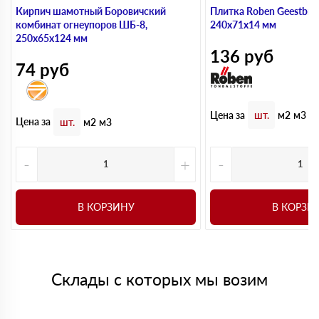
Кирпич шамотный Боровичский
Плитка Roben Geestbran
комбинат огнеупоров ШБ-8,
240х71х14 мм
250х65х124 мм
136
руб
74
руб
Цена за
шт.
м2
м3
Цена за
шт.
м2
м3
-
+
-
В КОРЗИНУ
В КОРЗИ
Склады с которых мы возим