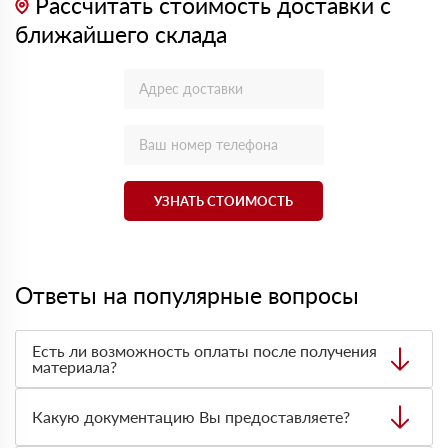
Рассчитать стоимость доставки с
ближайшего склада
УЗНАТЬ СТОИМОСТЬ
Ответы на популярные вопросы
Есть ли возможность оплаты после получения
материала?
Да. Самый распространенный способ оплаты у нас -
оплата по факту получения товара. При этом, если
Какую документацию Вы предоставляете?
доставленный товар был ненадлежащего качества, то