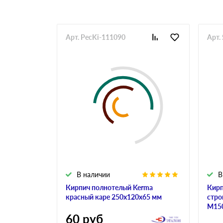
Арт. PecKi-111090
Арт.
В наличии
В
Кирпич полнотелый Kerma
Кирп
красный каре 250х120х65 мм
стро
М150
60
руб