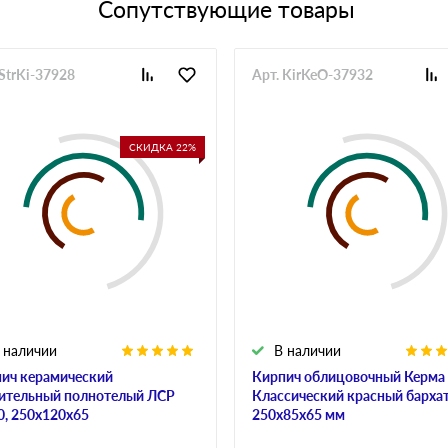
Сопутствующие товары
 StrKi-37928
Арт. KirKeO-37932
СКИДКА 22%
 наличии
В наличии
ич керамический
Кирпич облицовочный Керма
ительный полнотелый ЛСР
Классический красный барха
, 250х120х65
250х85х65 мм