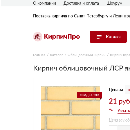
О компании
Доставка и оплата
Шоурум
Поставка кирпича по Санкт-Петербургу и Ленингр
Каталог
Перейти в каталог
Главная
Каталог
Облицовочный кирпич
Кирпич кер
Кирпич облицовочный ЛСР ян
Строительный (рядовой) кирпич
Облицовочный (лицевой) кирпич
Керамический широкоформатный
блок
Цена за
ш
Фасадная плитка, камень, декор
СКИДКА 23%
Печной кирпич
21
ру
Брусчатка и мощение
Кладочные смеси
Цена за под