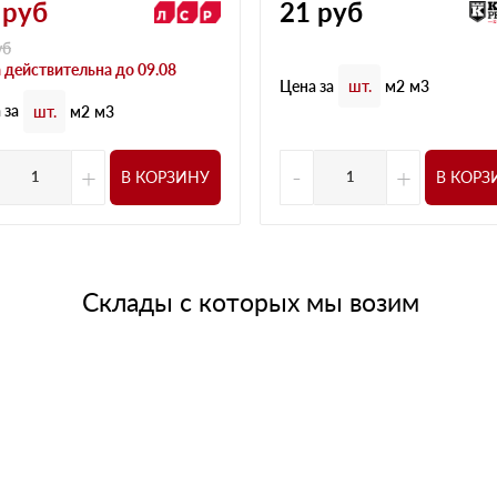
руб
21
руб
уб
 действительна до 09.08
Цена за
шт.
м2
м3
 за
шт.
м2
м3
+
-
+
В КОРЗИНУ
В КОРЗ
Склады с которых мы возим