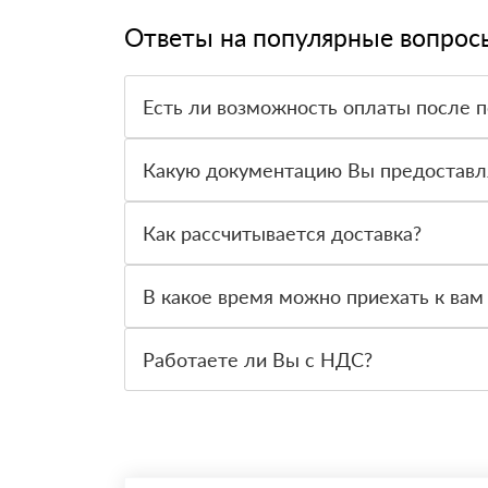
Ответы на популярные вопрос
Есть ли возможность оплаты после 
Да. Самый распространенный способ оплаты у н
вправе от него отказаться.
Какую документацию Вы предоставл
С каждой товарной позицией мы предоставляем
Как рассчитывается доставка?
После оформления заявки с Вами свяжется пер
стоимости и сроков доставки, которые впослед
В какое время можно приехать к вам
Вы можете приехать к нам в офис по адресу: Са
Работаете ли Вы с НДС?
Да, мы работаем с НДС 20% — то есть на общ