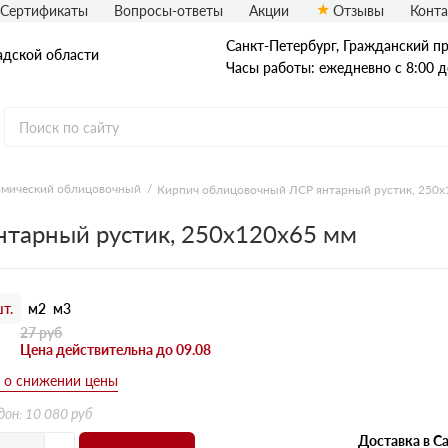
Сертификаты
Вопросы-ответы
Акции
Отзывы
Конт
Санкт-Петербург, Граждaнский пр-
адской области
Часы работы: ежедневно с 8:00 д
амический облицовочный
Кирпич облицовочный ЛСР янтарный рустик, 250х
Рядовой кирпич
тарный рустик, 250х120х65 мм
Полнотелый
Пустотелый
т.
м2
м3
27
руб
б
Цена действительна до 09.08
дон: 10 080 руб
Доставка в Са