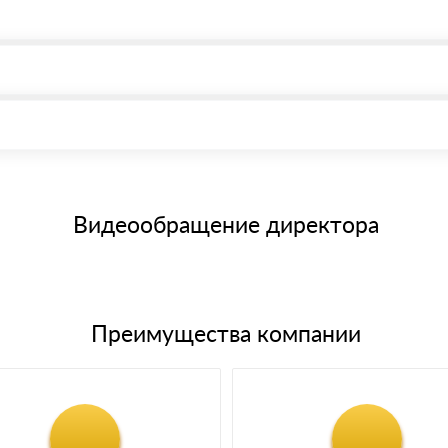
, возможна через системы электронных платежей.
иема материала после проверки качества и количества заказанног
15 и не более 19 символов
е номенклатуру товара, количество. После оплаты осуществляется 
щим банковским картам
Видеообращение директора
Преимущества компании