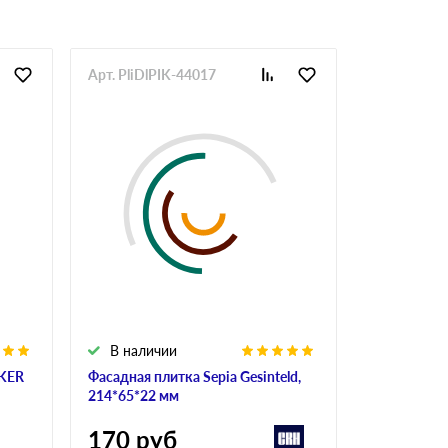
Арт. PliDlPIK-44017
Арт. KliPoI
В наличии
В налич
EKER
Фасадная плитка Sepia Gesinteld,
Клинкерны
214*65*22 мм
KLINKER 01
мм
170
руб