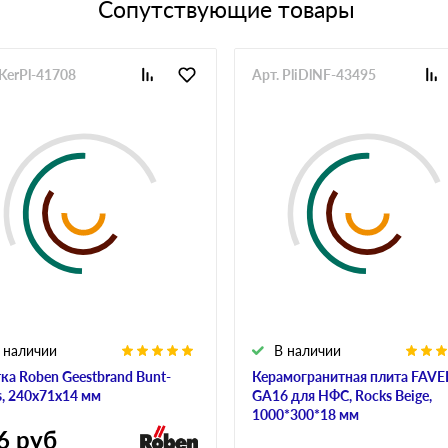
Сопутствующие товары
 KerPl-41708
Арт. PliDlNF-43495
 наличии
В наличии
ка Roben Geestbrand Bunt-
Керамогранитная плита FAV
s, 240х71х14 мм
GA16 для НФС, Rocks Beige,
1000*300*18 мм
6
руб