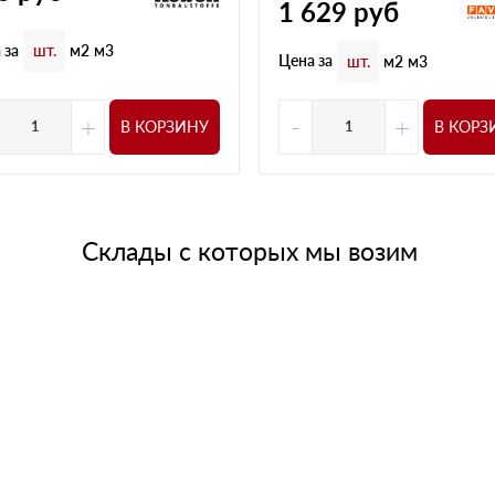
1 629
руб
 за
шт.
м2
м3
Цена за
шт.
м2
м3
+
-
+
В КОРЗИНУ
В КОРЗ
Склады с которых мы возим