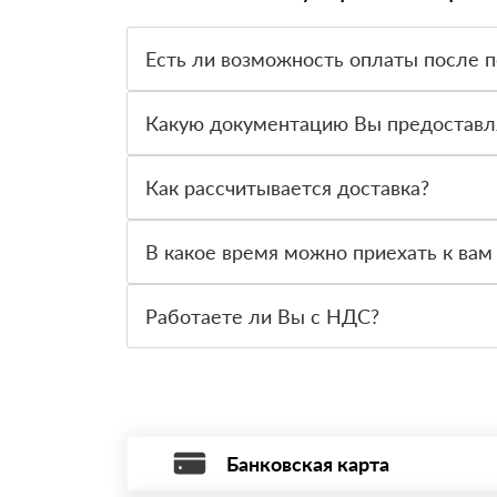
Есть ли возможность оплаты после 
Да. Самый распространенный способ оплаты у н
вправе от него отказаться.
Какую документацию Вы предоставл
С каждой товарной позицией мы предоставляем
Как рассчитывается доставка?
После оформления заявки с Вами свяжется пер
стоимости и сроков доставки, которые впослед
В какое время можно приехать к вам
Вы можете приехать к нам в офис по адресу: Са
Работаете ли Вы с НДС?
Да, мы работаем с НДС 20% — то есть на общ
Банковская карта