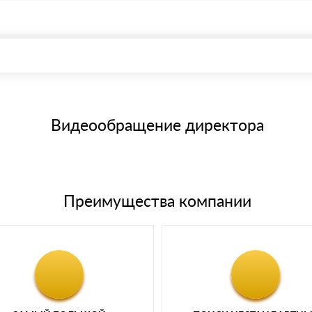
, возможна через системы электронных платежей.
иема материала после проверки качества и количества заказанног
15 и не более 19 символов
е номенклатуру товара, количество. После оплаты осуществляется 
щим банковским картам
Видеообращение директора
Преимущества компании