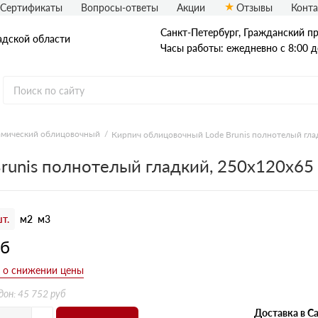
Сертификаты
Вопросы-ответы
Акции
Отзывы
Конт
Санкт-Петербург, Граждaнский пр-
адской области
Часы работы: ежедневно с 8:00 д
амический облицовочный
Кирпич облицовочный Lode Brunis полнотелый гла
Рядовой кирпич
runis полнотелый гладкий, 250х120х65
Полнотелый
Пустотелый
т.
м2
м3
уб
дон: 45 752 руб
Доставка в Са