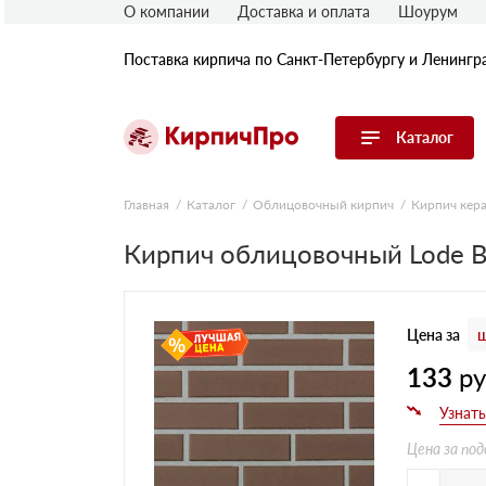
О компании
Доставка и оплата
Шоурум
Поставка кирпича по Санкт-Петербургу и Ленингр
Каталог
Перейти в каталог
Главная
Каталог
Облицовочный кирпич
Кирпич кер
Кирпич облицовочный Lode B
Строительный (рядовой) кирпич
Облицовочный (лицевой) кирпич
Керамический широкоформатный
блок
Цена за
ш
Фасадная плитка, камень, декор
Печной кирпич
133
р
Брусчатка и мощение
Кладочные смеси
Цена за под