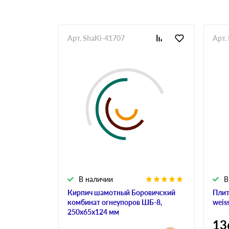
Арт. ShaKi-41707
Арт.
В наличии
В
Кирпич шамотный Боровичский
Плит
комбинат огнеупоров ШБ-8,
weis
250х65х124 мм
13