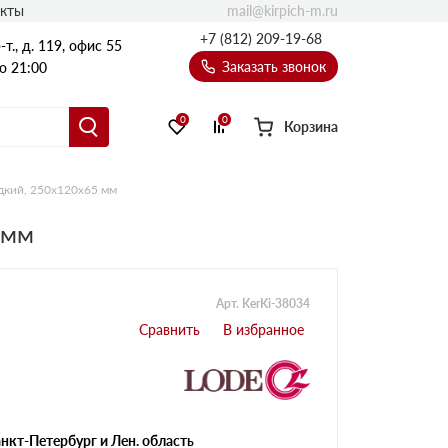
mail@kirpich-m.ru
акты
+7 (812) 209-19-68
т., д. 119, офис 55
Заказать звонок
о 21:00
0
0
Корзина
дкий, 250х120х65 мм
 мм
Арт. KerKi-38034
нкт-Петербург и Лен. область