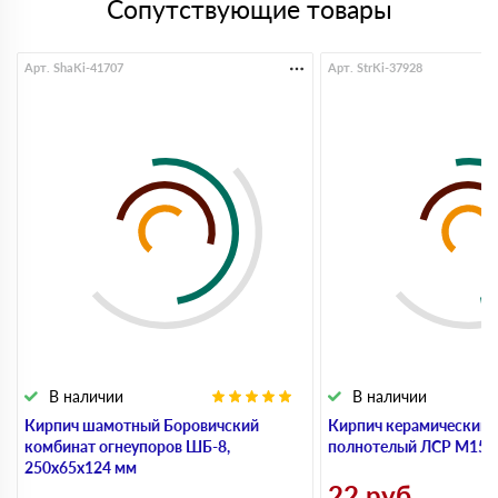
Сопутствующие товары
Арт. ShaKi-41707
Арт. StrKi-37928
В наличии
В наличии
Кирпич шамотный Боровичский
Кирпич керамический 
комбинат огнеупоров ШБ-8,
полнотелый ЛСР М150,
250х65х124 мм
22
руб