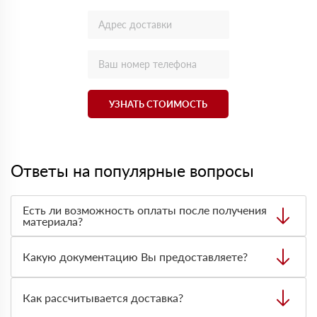
УЗНАТЬ СТОИМОСТЬ
Ответы на популярные вопросы
Есть ли возможность оплаты после получения
материала?
Да. Самый распространенный способ оплаты у нас -
оплата по факту получения товара. При этом, если
Какую документацию Вы предоставляете?
доставленный товар был ненадлежащего качества, то
Вы вправе от него отказаться.
С каждой товарной позицией мы предоставляем все
сертификаты и паспорта качества, а также товарно-
Как рассчитывается доставка?
транспортную накладную.