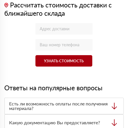
Рассчитать стоимость доставки с
ближайшего склада
УЗНАТЬ СТОИМОСТЬ
Ответы на популярные вопросы
Есть ли возможность оплаты после получения
материала?
Да. Самый распространенный способ оплаты у нас -
оплата по факту получения товара. При этом, если
Какую документацию Вы предоставляете?
доставленный товар был ненадлежащего качества, то