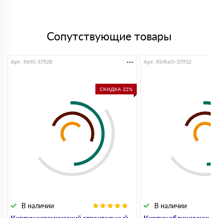
Сопутствующие товары
Арт. StrKi-37928
Арт. KirKeO-37932
СКИДКА 22%
В наличии
В наличии