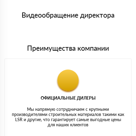
Менеджер отправит Вам счет, Вы проверяете номенклатуру
Номер карты (PAN) должен иметь не менее 15 и не более 19
товара, количество. После оплаты осуществляется доставка
символов
либо Вы забираете товар со склада самовывоза.
Видеообращение директора
Мы принимаем платежи с сайта по следующим банковским
картам
Преимущества компании
ОФИЦИАЛЬНЫЕ ДИЛЕРЫ
Мы напрямую сотрудничаем с крупными
производителями строительных материалов такими как
LSR и другие, что гарантирует самые выгодные цены
для наших клиентов