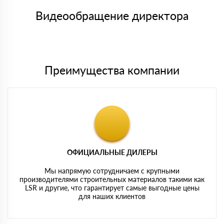
товара, количество. После оплаты осуществляется доставка
символов
либо Вы забираете товар со склада самовывоза.
Видеообращение директора
Мы принимаем платежи с сайта по следующим банковским
картам
Преимущества компании
ОФИЦИАЛЬНЫЕ ДИЛЕРЫ
Мы напрямую сотрудничаем с крупными
производителями строительных материалов такими как
LSR и другие, что гарантирует самые выгодные цены
для наших клиентов