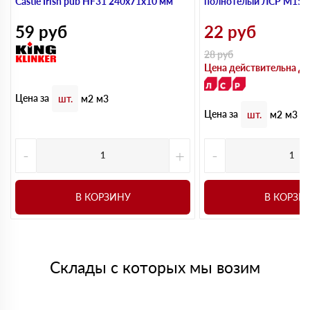
Castle Irish pub HF31 240х71х10 мм
полнотелый ЛСР М150,
59
руб
22
руб
28
руб
Цена действительна до
Цена за
шт.
м2
м3
Цена за
шт.
м2
м3
-
+
-
В КОРЗИНУ
В КОРЗИ
Склады с которых мы возим