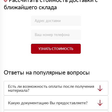
ближайшего склада
УЗНАТЬ СТОИМОСТЬ
Ответы на популярные вопросы
Есть ли возможность оплаты после получения
материала?
Да. Самый распространенный способ оплаты у нас -
оплата по факту получения товара. При этом, если
Какую документацию Вы предоставляете?
доставленный товар был ненадлежащего качества, то
Вы вправе от него отказаться.
С каждой товарной позицией мы предоставляем все