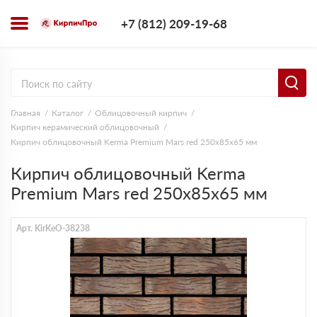
+7 (812) 209-1
+7 (812) 209-19-68
Заказать з
Главная
Каталог
Облицовочный кирпич
Кирпич керамический облицовочный
Кирпич облицовочный Kerma Premium Mars red 250х85х65 мм
Кирпич облицовочный Kerma
Premium Mars red 250х85х65 мм
Арт. KirKeO-38238