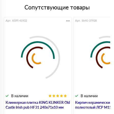
Сопутствующие товары
Арт. KliPl-41932
Арт. StrKi-37928
В наличии
В наличии
Клинкерная плитка KING KLINKER Old
Кирпич керамический 
Castle Irish pub HF31 240х71х10 мм
полнотелый ЛСР М150,