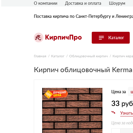
О компании
Доставка и оплата
Шоурум
Поставка кирпича по Санкт-Петербургу и Ленингр
Каталог
Перейти в каталог
Главная
Каталог
Облицовочный кирпич
Кирпич кер
Кирпич облицовочный Kerma 
Строительный (рядовой) кирпич
Облицовочный (лицевой) кирпич
Керамический широкоформатный
блок
Цена за
ш
Фасадная плитка, камень, декор
Печной кирпич
33
ру
Брусчатка и мощение
Кладочные смеси
Цена за под