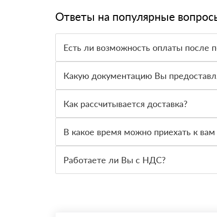
Ответы на популярные вопрос
Есть ли возможность оплаты после 
Да. Самый распространенный способ оплаты у н
вправе от него отказаться.
Какую документацию Вы предоставл
С каждой товарной позицией мы предоставляем
Как рассчитывается доставка?
После оформления заявки с Вами свяжется пер
стоимости и сроков доставки, которые впослед
В какое время можно приехать к вам
Вы можете приехать к нам в офис по адресу: Са
Работаете ли Вы с НДС?
Да, мы работаем с НДС 20% — то есть на общ