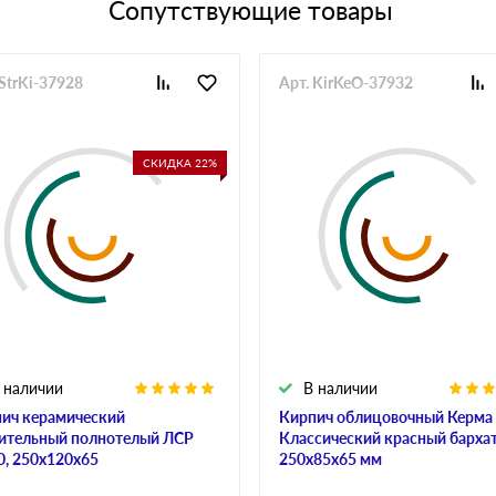
Сопутствующие товары
 StrKi-37928
Арт. KirKeO-37932
СКИДКА 22%
 наличии
В наличии
ич керамический
Кирпич облицовочный Керма
ительный полнотелый ЛСР
Классический красный барха
, 250х120х65
250х85х65 мм