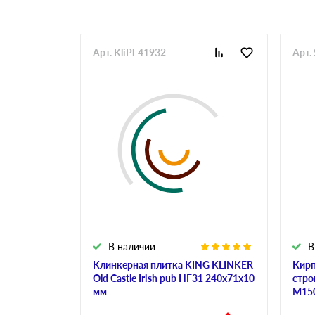
Арт. KliPl-41932
Арт.
В наличии
В
Клинкерная плитка KING KLINKER
Кирп
Old Castle Irish pub HF31 240х71х10
стро
мм
М150