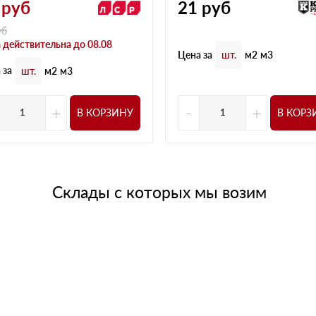
руб
21
руб
уб
 действительна до 08.08
Цена за
шт.
м2
м3
 за
шт.
м2
м3
+
-
+
В КОРЗИНУ
В КОРЗ
Склады с которых мы возим