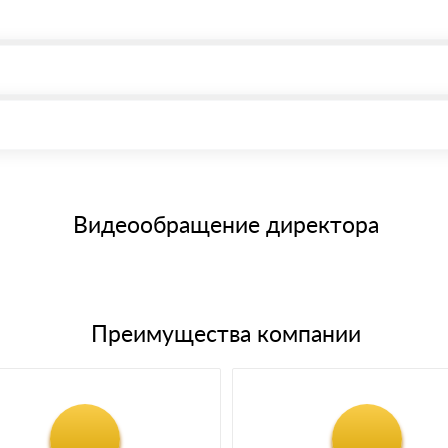
, возможна через системы электронных платежей.
иема материала после проверки качества и количества заказанног
15 и не более 19 символов
е номенклатуру товара, количество. После оплаты осуществляется 
щим банковским картам
Видеообращение директора
Преимущества компании