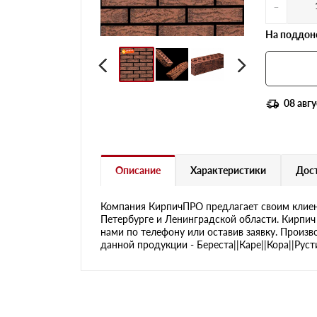
-
На поддоне
08 авгу
Описание
Характеристики
Дост
Компания КирпичПРО предлагает своим клиен
Петербурге и Ленинградской области. Кирпич
нами по телефону или оставив заявку. Произв
данной продукции - Береста||Каре||Кора||Руст