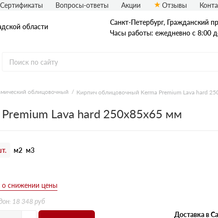
Сертификаты
Вопросы-ответы
Акции
Отзывы
Конт
Санкт-Петербург, Граждaнский пр-
адской области
Часы работы: ежедневно с 8:00 д
амический облицовочный
Кирпич облицовочный Kerma Premium Lava hard 25
Рядовой кирпич
Premium Lava hard 250х85х65 мм
Полнотелый
Пустотелый
т.
м2
м3
б
дон: 18 348 руб
Доставка в Са