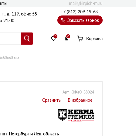
mail@kirpich-m.ru
акты
+7 (812) 209-19-68
т., д. 119, офис 55
Заказать звонок
о 21:00
0
0
Корзина
0х85х65 мм
Арт. KirKeO-38024
нкт-Петербург и Лен. область