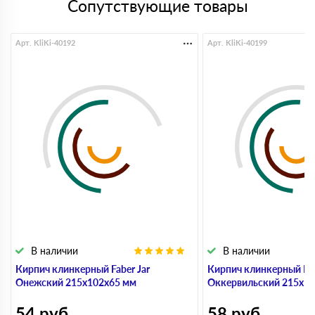
Сопутствующие товары
Арт. KliKi-40192
Арт. KliKi-40199
В наличии
В наличии
Кирпич клинкерный Faber Jar
Кирпич клинкерный Fab
Онежский 215х102х65 мм
Оккервильский 215х1
54
руб
58
руб