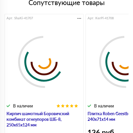
Сопутствующие товары
Арт. ShaKi-41707
Арт. KerPl-41708
В наличии
В наличии
Кирпич шамотный Боровичский
Плитка Roben Geestbran
комбинат огнеупоров ШБ-8,
240х71х14 мм
250х65х124 мм
136
руб