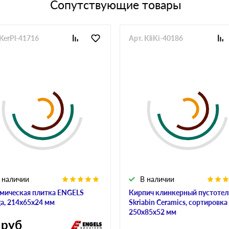
Сопутствующие товары
 KerPl-41716
Арт. KliKi-40186
 наличии
В наличии
мическая плитка ENGELS
Кирпич клинкерный пустоте
a, 214х65х24 мм
Skriabin Ceramics, сортировка 
250х85х52 мм
руб