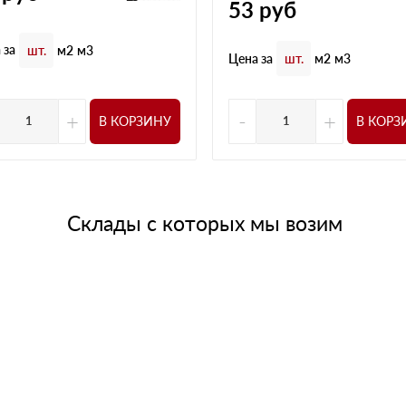
53
руб
 за
шт.
м2
м3
Цена за
шт.
м2
м3
+
-
+
В КОРЗИНУ
В КОРЗ
Склады с которых мы возим