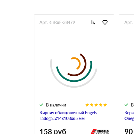
Арт. KirRuF-38479
Арт.
В наличии
В
Кирпич облицовочный Engels
Кера
Ladoga, 214х103х65 мм
Oneg
158
руб
90