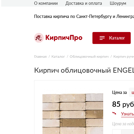
О компании
Доставка и оплата
Шоурум
Поставка кирпича по Санкт-Петербургу и Ленингр
Каталог
Перейти в каталог
Главная
Каталог
Облицовочный кирпич
Кирпич руч
Кирпич облицовочный ENGELS
Строительный (рядовой) кирпич
Облицовочный (лицевой) кирпич
Керамический широкоформатный
блок
Цена за
ш
Фасадная плитка, камень, декор
Печной кирпич
85
ру
Брусчатка и мощение
Кладочные смеси
Цена за под