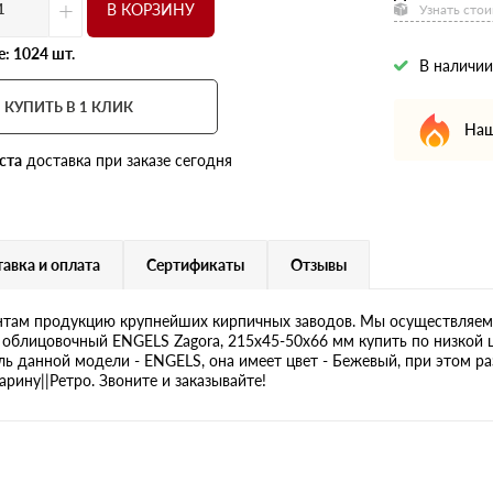
+
В КОРЗИНУ
Узнать стои
: 1024 шт.
В наличии
КУПИТЬ В 1 КЛИК
Наш
ста
доставка при заказе сегодня
авка и оплата
Сертификаты
Отзывы
там продукцию крупнейших кирпичных заводов. Мы осуществляем 
 облицовочный ENGELS Zagora, 215х45-50х66 мм купить по низкой 
ль данной модели - ENGELS, она имеет цвет - Бежевый, при этом р
рину||Ретро. Звоните и заказывайте!