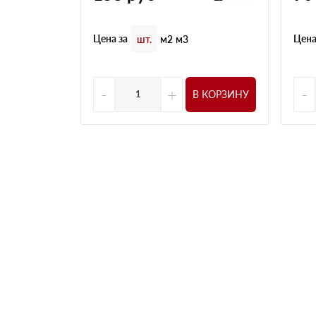
Цена за
Цена
шт.
м2
м3
-
+
-
В КОРЗИНУ