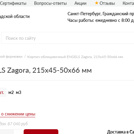
Сертификаты
Вопросы-ответы
Акции
Отзывы
Конт
Санкт-Петербург, Граждaнский пр-
адской области
Часы работы: ежедневно с 8:00 д
ной формовки
Кирпич облицовочный ENGELS Zagora, 215х45-50х66 мм
Рядовой кирпич
 Zagora, 215х45-50х66 мм
Полнотелый
Пустотелый
т.
м2
м3
б
дон: 87 040 руб
Доставка в Са