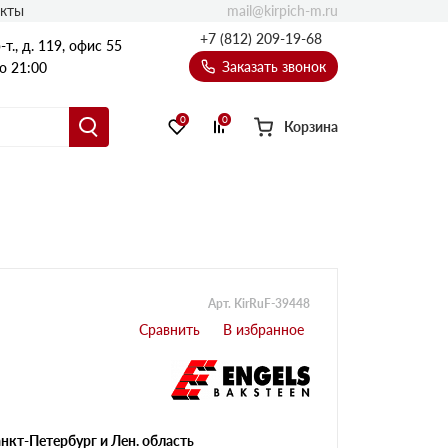
mail@kirpich-m.ru
акты
+7 (812) 209-19-68
т., д. 119, офис 55
Заказать звонок
о 21:00
0
0
Корзина
Арт. KirRuF-39448
нкт-Петербург и Лен. область