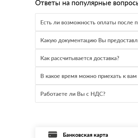
Ответы на популярные вопрос
Есть ли возможность оплаты после 
Да. Самый распространенный способ оплаты у н
вправе от него отказаться.
Какую документацию Вы предоставл
С каждой товарной позицией мы предоставляем
Как рассчитывается доставка?
После оформления заявки с Вами свяжется пер
стоимости и сроков доставки, которые впослед
В какое время можно приехать к вам
Вы можете приехать к нам в офис по адресу: Са
Работаете ли Вы с НДС?
Да, мы работаем с НДС 20% — то есть на общ
Банковская карта