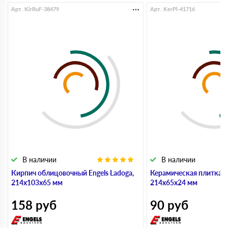
Арт. KirRuF-38479
Арт. KerPl-41716
В наличии
В наличии
Кирпич облицовочный Engels Ladoga,
Керамическая плитка 
214х103х65 мм
214х65х24 мм
158
руб
90
руб