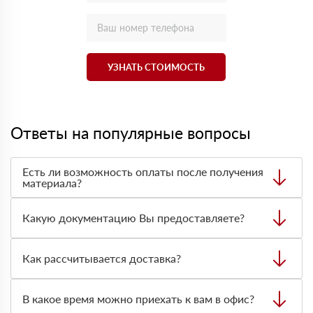
УЗНАТЬ СТОИМОСТЬ
Ответы на популярные вопросы
Есть ли возможность оплаты после получения
материала?
Да. Самый распространенный способ оплаты у нас -
оплата по факту получения товара. При этом, если
Какую документацию Вы предоставляете?
доставленный товар был ненадлежащего качества, то
Вы вправе от него отказаться.
С каждой товарной позицией мы предоставляем все
сертификаты и паспорта качества, а также товарно-
Как рассчитывается доставка?
транспортную накладную.
После оформления заявки с Вами свяжется
персональный менеджер для уточнения деталей заказа.
В какое время можно приехать к вам в офис?
Далее он передает заявку нашему логисту для оценки