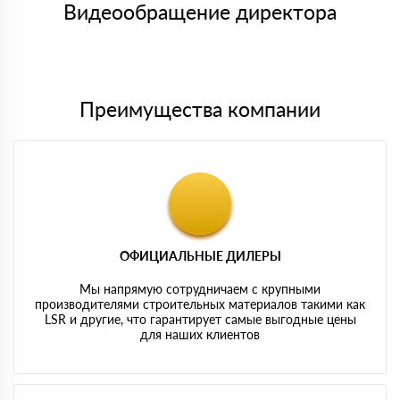
либо Вы забираете товар со склада самовывоза.
Видеообращение директора
Мы принимаем платежи с сайта по следующим банковским
картам
Преимущества компании
ОФИЦИАЛЬНЫЕ ДИЛЕРЫ
Мы напрямую сотрудничаем с крупными
производителями строительных материалов такими как
LSR и другие, что гарантирует самые выгодные цены
для наших клиентов