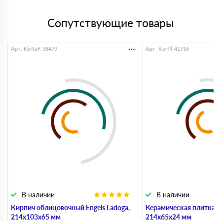
Сопутствующие товары
Арт. KirRuF-38479
Арт. KerPl-41716
В наличии
В наличии
Кирпич облицовочный Engels Ladoga,
Керамическая плитка 
214х103х65 мм
214х65х24 мм