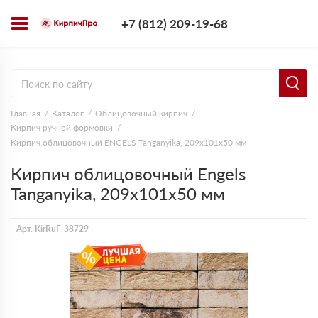
+7 (812) 209-1
+7 (812) 209-19-68
Заказать з
Главная
Каталог
Облицовочный кирпич
Кирпич ручной формовки
Кирпич облицовочный ENGELS Tanganyika, 209х101х50 мм
Кирпич облицовочный Engels
Tanganyika, 209х101х50 мм
Арт. KirRuF-38729